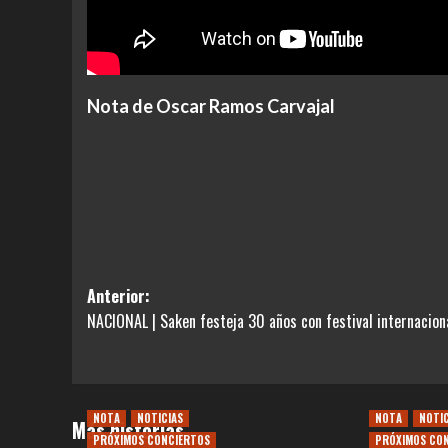
Nota de Oscar Ramos Carvajal
Navegación
Anterior:
NACIONAL | Saken festeja 30 años con festival internacion
de
entradas
NOTA
NOTICIAS
NOTA
NOTI
Más historias
PRÓXIMOS CONCIERTOS
PRÓXIMOS CO