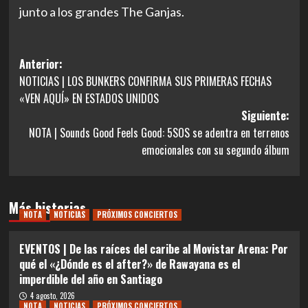
junto a los grandes The Ganjas.
Navegación
Anterior:
NOTICIAS | LOS BUNKERS CONFIRMA SUS PRIMERAS FECHAS
de
«VEN AQUÍ» EN ESTADOS UNIDOS
entradas
Siguiente:
NOTA | Sounds Good Feels Good: 5SOS se adentra en terrenos
emocionales con su segundo álbum
Más historias
NOTA
NOTICIAS
PRÓXIMOS CONCIERTOS
EVENTOS | De las raíces del caribe al Movistar Arena: Por
qué el «¿Dónde es el after?» de Rawayana es el
imperdible del año en Santiago
4 agosto, 2026
NOTA
NOTICIAS
PRÓXIMOS CONCIERTOS