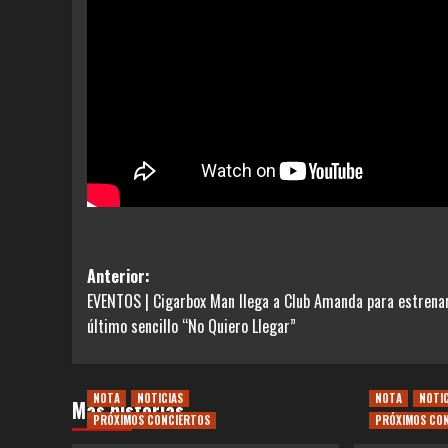
Navegación
Anterior:
EVENTOS | Cigarbox Man llega a Club Amanda para estrena
de
último sencillo “No Quiero Llegar”
entradas
NOTA
NOTICIAS
NOTA
NOTI
Más historias
PRÓXIMOS CONCIERTOS
PRÓXIMOS CO