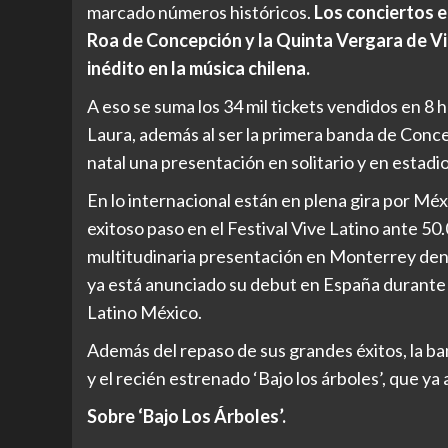
marcado números históricos.
Los conciertos e
Roa de Concepción y la Quinta Vergara de V
inédito en la música chilena.
A eso se suma los 34 mil tickets vendidos en 8 
Laura, además al ser la primera banda de Conc
natal una presentación en solitario y en estadio
En lo internacional están en plena gira por M
exitoso paso en el Festival Vive Latino ante 50.
multitudinaria presentación en Monterrey dent
ya está anunciado su debut en España durante 
Latino México.
Además del repaso de sus grandes éxitos, la b
y el recién estrenado ‘Bajo los árboles’, que y
Sobre ‘Bajo Los Árboles’.