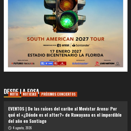
DESDE LA FOSA
NOTA
NOTICIAS
PRÓXIMOS CONCIERTOS
EVENTOS | De las raíces del caribe al Movistar Arena: Por
qué el «¿Dónde es el after?» de Rawayana es el imperdible
del año en Santiago
4 agosto, 2026