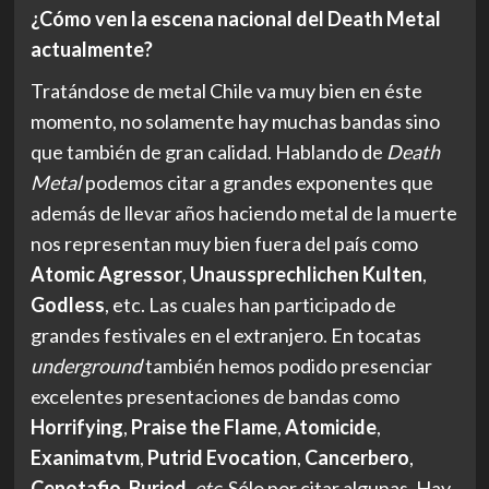
¿Cómo ven la escena nacional del Death Metal
actualmente?
Tratándose de metal Chile va muy bien en éste
momento, no solamente hay muchas bandas sino
que también de gran calidad. Hablando de
Death
Metal
podemos citar a grandes exponentes que
además de llevar años haciendo metal de la muerte
nos representan muy bien fuera del país como
Atomic Agressor
,
Unaussprechlichen
Kulten
,
Godless
, etc. Las cuales han participado de
grandes festivales en el extranjero. En tocatas
underground
también hemos podido presenciar
excelentes presentaciones de bandas como
Horrifying
,
Praise the Flame
,
Atomicide
,
Exanimatvm
,
Putrid
Evocation
,
Cancerbero
,
Cenotafio
,
Buried
,
etc
. Sólo por citar algunas. Hay