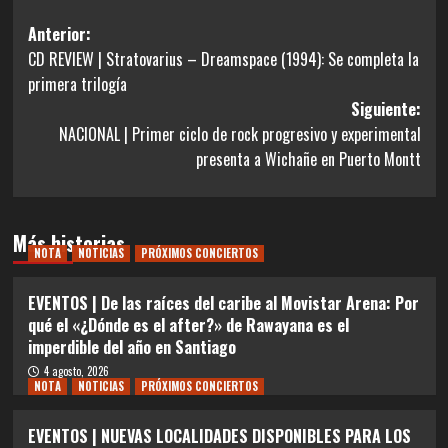
Navegación
Anterior:
CD REVIEW | Stratovarius – Dreamspace (1994): Se completa la
de
primera trilogía
entradas
Siguiente:
NACIONAL | Primer ciclo de rock progresivo y experimental
presenta a Wichañe en Puerto Montt
Más historias
NOTA
NOTICIAS
PRÓXIMOS CONCIERTOS
EVENTOS | De las raíces del caribe al Movistar Arena: Por
qué el «¿Dónde es el after?» de Rawayana es el
imperdible del año en Santiago
4 agosto, 2026
NOTA
NOTICIAS
PRÓXIMOS CONCIERTOS
EVENTOS | NUEVAS LOCALIDADES DISPONIBLES PARA LOS