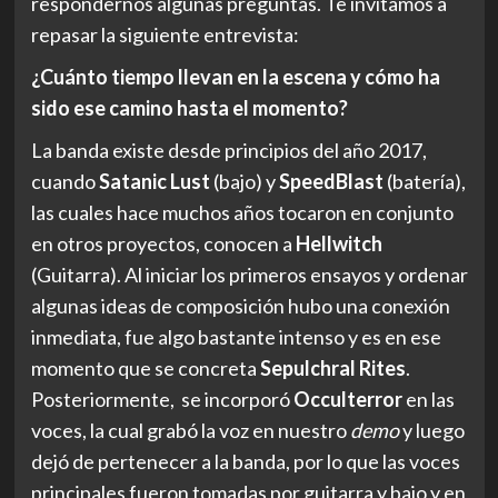
respondernos algunas preguntas. Te invitamos a
repasar la siguiente entrevista:
¿Cuánto tiempo llevan en la escena y cómo ha
sido ese camino hasta el momento?
La banda existe desde principios del año 2017,
cuando
Satanic Lust
(bajo) y
SpeedBlast
(batería),
las cuales hace muchos años tocaron en conjunto
en otros proyectos, conocen a
Hellwitch
(Guitarra). Al iniciar los primeros ensayos y ordenar
algunas ideas de composición hubo una conexión
inmediata, fue algo bastante intenso y es en ese
momento que se concreta
Sepulchral Rites
.
Posteriormente, se incorporó
Occulterror
en las
voces, la cual grabó la voz en nuestro
demo
y luego
dejó de pertenecer a la banda, por lo que las voces
principales fueron tomadas por guitarra y bajo y en