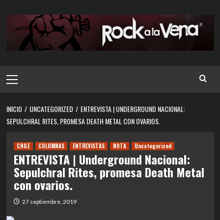
Saltar
al
contenido
Menú
principal
INICIO
UNCATEGORIZED
ENTREVISTA | UNDERGROUND NACIONAL:
SEPULCHRAL RITES, PROMESA DEATH METAL CON OVARIOS.
CHILE
COLUMNAS
ENTREVISTAS
NOTA
Uncategorized
ENTREVISTA | Underground Nacional:
Sepulchral Rites, promesa Death Metal
con ovarios.
27 septiembre, 2019