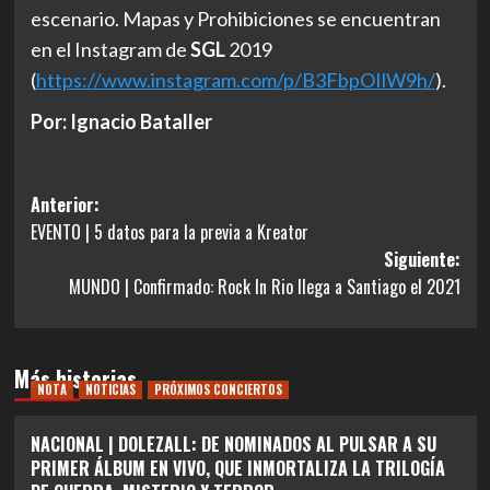
escenario. Mapas y Prohibiciones se encuentran
en el Instagram de
SGL
2019
(
https://www.instagram.com/p/B3FbpOIlW9h/
).
Por: Ignacio Bataller
Navegación
Anterior:
EVENTO | 5 datos para la previa a Kreator
de
Siguiente:
entradas
MUNDO | Confirmado: Rock In Rio llega a Santiago el 2021
Más historias
NOTA
NOTICIAS
PRÓXIMOS CONCIERTOS
NACIONAL | DOLEZALL: DE NOMINADOS AL PULSAR A SU
PRIMER ÁLBUM EN VIVO, QUE INMORTALIZA LA TRILOGÍA