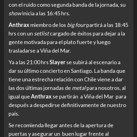
con el ruido como segunda banda de la jornada, su
show
inicia a las 16:45 hrs.
Anthrax
miembro de los
big four
partirá a las 18:45
hrs con un
setlist
cargado de éxitos para dejar a la
gente motivada para el plato fuerte y luego
trasladarse a Viña del Mar.
Ya a las 21:00 hrs
Slayer
se subirá al escenario a
dar su último concierto en Santiago. La banda que
tiene una estrecha relación con Chile viene a dar
las dos últimas jornadas de
metal
para nosotros, al
igual que
Anthrax
se partirán a Viña del Mar para
después a despedirse definitivamente de nuestro
país.
Se recomienda llegar antes de la apertura de
puertas y asegurar un buen lugar frente al