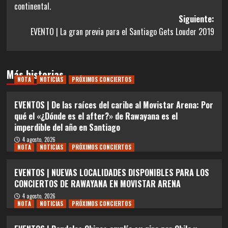
continental.
entradas
Siguiente:
EVENTO | La gran previa para el Santiago Gets Louder 2019
Más historias
NOTA
NOTICIAS
PRÓXIMOS CONCIERTOS
EVENTOS | De las raíces del caribe al Movistar Arena: Por
qué el «¿Dónde es el after?» de Rawayana es el
imperdible del año en Santiago
4 agosto, 2026
NOTA
NOTICIAS
PRÓXIMOS CONCIERTOS
EVENTOS | NUEVAS LOCALIDADES DISPONIBLES PARA LOS
CONCIERTOS DE RAWAYANA EN MOVISTAR ARENA
4 agosto, 2026
NOTA
NOTICIAS
PRÓXIMOS CONCIERTOS