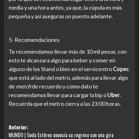
media y una hora antes, ya que, la cúpula es más
pequeña y así aseguras un puesto adelante.
5- Recomendaciones
Te recomendamos llevar más de 10 mil pesos, con
esto te alcanzara algo para beber y comer en
alguno de los Stand o bien en el servicentro
Copec
que está al lado del metro, además para llevar algo
de
merch
de recuerdo y como dato te
recomendamos llevar para cargar la bip o
Uber
.
Recuerda que el metro cierra a las 23:00 horas.
Navegación
Anterior:
MUNDO | Soda Estéreo anuncia su regreso con una gira
de