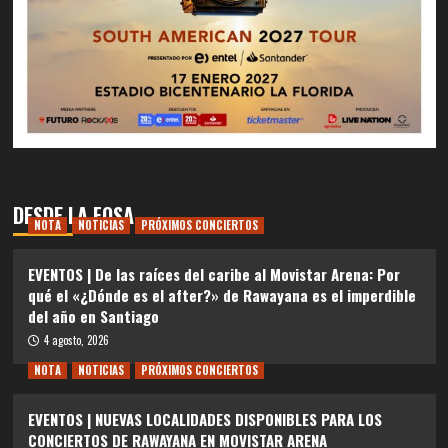
DESDE LA FOSA
NOTA
NOTICIAS
PRÓXIMOS CONCIERTOS
EVENTOS | De las raíces del caribe al Movistar Arena: Por
qué el «¿Dónde es el after?» de Rawayana es el imperdible
del año en Santiago
4 agosto, 2026
NOTA
NOTICIAS
PRÓXIMOS CONCIERTOS
EVENTOS | NUEVAS LOCALIDADES DISPONIBLES PARA LOS
CONCIERTOS DE RAWAYANA EN MOVISTAR ARENA