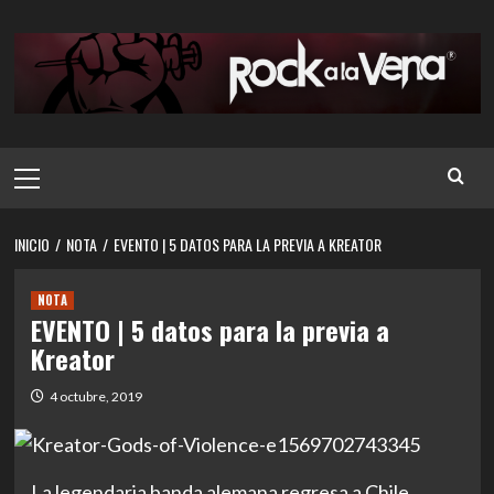
Saltar
al
contenido
Menú
principal
INICIO
NOTA
EVENTO | 5 DATOS PARA LA PREVIA A KREATOR
NOTA
EVENTO | 5 datos para la previa a
Kreator
4 octubre, 2019
La legendaria banda alemana regresa a Chile