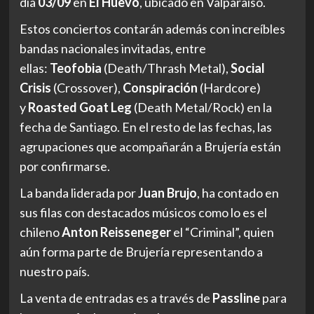
día
03/09
en
El Huevo
, ubicado en Valparaíso.
Estos conciertos contarán además con increíbles
bandas nacionales invitadas, entre
ellas:
Teofobia
(Death/Thrash Metal),
Social
Crisis
(Crossover),
Conspiración
(Hardcore)
y
Roasted Goat Leg
(Death Metal/Rock) en la
fecha de Santiago. En el resto de las fechas, las
agrupaciones que acompañarán a Brujería están
por confirmarse.
La banda liderada por
Juan Brujo
, ha contado en
sus filas con destacados músicos como lo es el
chileno
Anton Reisseneger
el “Criminal”, quien
aún forma parte de Brujería representando a
nuestro país.
La venta de entradas es a través de
Passline
para