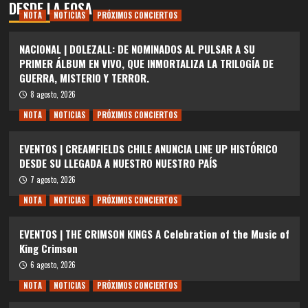
DESDE LA FOSA
NOTA
NOTICIAS
PRÓXIMOS CONCIERTOS
NACIONAL | DOLEZALL: DE NOMINADOS AL PULSAR A SU
PRIMER ÁLBUM EN VIVO, QUE INMORTALIZA LA TRILOGÍA DE
GUERRA, MISTERIO Y TERROR.
8 agosto, 2026
NOTA
NOTICIAS
PRÓXIMOS CONCIERTOS
EVENTOS | CREAMFIELDS CHILE ANUNCIA LINE UP HISTÓRICO
DESDE SU LLEGADA A NUESTRO NUESTRO PAÍS
7 agosto, 2026
NOTA
NOTICIAS
PRÓXIMOS CONCIERTOS
EVENTOS | THE CRIMSON KINGS A Celebration of the Music of
King Crimson
6 agosto, 2026
NOTA
NOTICIAS
PRÓXIMOS CONCIERTOS