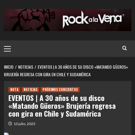
Saltar
al
contenido
Menú
principal
INICIO
NOTICIAS
EVENTOS | A 30 AÑOS DE SU DISCO «MATANDO GÜEROS»
BRUJERÍA REGRESA CON GIRA EN CHILE Y SUDAMÉRICA
NOTA
NOTICIAS
PRÓXIMOS CONCIERTOS
EVENTOS | A 30 años de su disco
«Matando Güeros» Brujería regresa
con gira en Chile y Sudamérica
13 julio, 2023