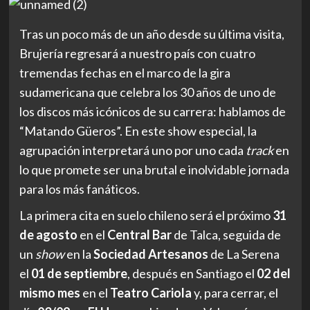
Tras un poco más de un año desde su última visita,
Brujería regresará a nuestro país con cuatro
tremendas fechas en el marco de la gira
sudamericana que celebra los 30 años de uno de
los discos más icónicos de su carrera: hablamos de
“Matando Güeros”. En este show especial, la
agrupación interpretará uno por uno cada
track
en
lo que promete ser una brutal e inolvidable jornada
para los más fanáticos.
La primera cita en suelo chileno será el próximo
31
de agosto
en el
Central Bar
de Talca, seguida de
un
show
en la
Sociedad Artesanos
de La Serena
el
01 de septiembre
, después en Santiago el
02 del
mismo mes
en el
Teatro Cariola
y, para cerrar, el