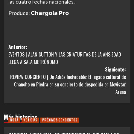
las cuatro fechas nacionales.
Produce: 𝗖𝗵𝗮𝗿𝗴𝗼𝗹𝗮 𝗣𝗿𝗼
Navegación
Anterior:
EVENTOS | ALAN SUTTON Y LAS CRIATURITAS DE LA ANSIEDAD
de
LLEGA A SALA METRÓNOMO
entradas
Siguiente:
REVIEW CONCIERTO | Un Adiós Inolvidable: El legado cultural de
Chancho en Piedra en su concierto de despedida en Movistar
Arena
Más historias
NOTA
NOTICIAS
PRÓXIMOS CONCIERTOS