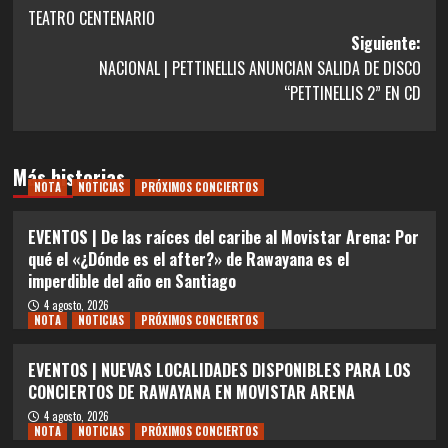
entradas
TEATRO CENTENARIO
Siguiente:
NACIONAL | PETTINELLIS ANUNCIAN SALIDA DE DISCO
“PETTINELLIS 2” EN CD
Más historias
NOTA
NOTICIAS
PRÓXIMOS CONCIERTOS
EVENTOS | De las raíces del caribe al Movistar Arena: Por
qué el «¿Dónde es el after?» de Rawayana es el
imperdible del año en Santiago
4 agosto, 2026
NOTA
NOTICIAS
PRÓXIMOS CONCIERTOS
EVENTOS | NUEVAS LOCALIDADES DISPONIBLES PARA LOS
CONCIERTOS DE RAWAYANA EN MOVISTAR ARENA
4 agosto, 2026
NOTA
NOTICIAS
PRÓXIMOS CONCIERTOS