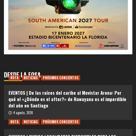
DESDE LA FOSA
NOTA
NOTICIAS
PRÓXIMOS CONCIERTOS
EVENTOS | De las raíces del caribe al Movistar Arena: Por
qué el «¿Dónde es el after?» de Rawayana es el imperdible
del año en Santiago
4 agosto, 2026
NOTA
NOTICIAS
PRÓXIMOS CONCIERTOS