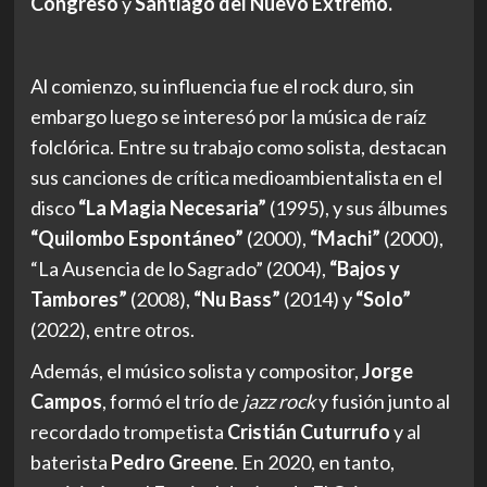
Congreso
y
Santiago del Nuevo Extremo.
Al comienzo, su influencia fue el rock duro, sin
embargo luego se interesó por la música de raíz
folclórica. Entre su trabajo como solista, destacan
sus canciones de crítica medioambientalista en el
disco
“La Magia Necesaria”
(1995), y sus álbumes
“Quilombo Espontáneo”
(2000),
“Machi”
(2000),
“La Ausencia de lo Sagrado” (2004),
“Bajos y
Tambores”
(2008),
“Nu Bass”
(2014) y
“Solo”
(2022), entre otros.
Además, el músico solista y compositor,
Jorge
Campos
, formó el trío de
jazz rock
y fusión junto al
recordado trompetista
Cristián Cuturrufo
y al
baterista
Pedro Greene
. En 2020, en tanto,