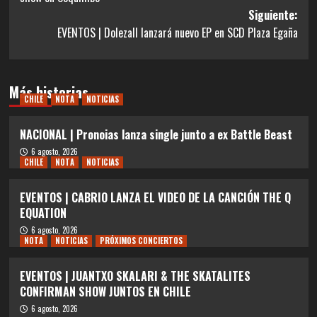
entradas
Siguiente:
EVENTOS | Dolezall lanzará nuevo EP en SCD Plaza Egaña
Más historias
CHILE
NOTA
NOTICIAS
NACIONAL | Pronoias lanza single junto a ex Battle Beast
6 agosto, 2026
CHILE
NOTA
NOTICIAS
EVENTOS | CABRIO LANZA EL VIDEO DE LA CANCIÓN THE Q
EQUATION
6 agosto, 2026
NOTA
NOTICIAS
PRÓXIMOS CONCIERTOS
EVENTOS | JUANTXO SKALARI & THE SKATALITES
CONFIRMAN SHOW JUNTOS EN CHILE
6 agosto, 2026