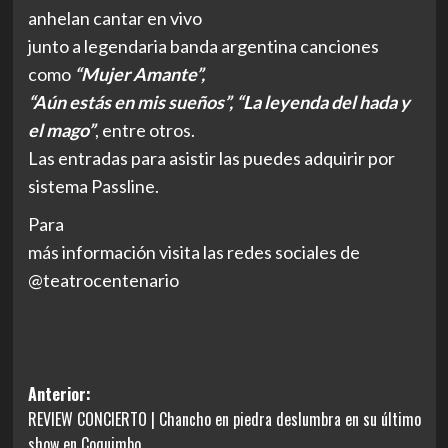
anhelan cantar en vivo
junto a legendaria banda argentina canciones
como
“Mujer Amante”,
“Aún estás en mis sueños”, “La leyenda del hada y
el mago”
, entre otros.
Las entradas para asistir las puedes adquirir por
sistema Passline.
Para
más información visita las redes sociales de
@teatrocentenario
Navegación
Anterior:
REVIEW CONCIERTO | Chancho en piedra deslumbra en su último
de
show en Coquimbo