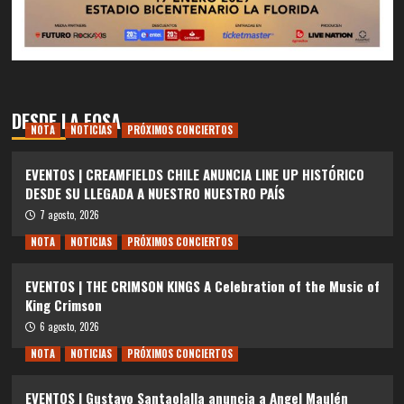
DESDE LA FOSA
NOTA
NOTICIAS
PRÓXIMOS CONCIERTOS
EVENTOS | CREAMFIELDS CHILE ANUNCIA LINE UP HISTÓRICO
DESDE SU LLEGADA A NUESTRO NUESTRO PAÍS
7 agosto, 2026
NOTA
NOTICIAS
PRÓXIMOS CONCIERTOS
EVENTOS | THE CRIMSON KINGS A Celebration of the Music of
King Crimson
6 agosto, 2026
NOTA
NOTICIAS
PRÓXIMOS CONCIERTOS
EVENTOS | Gustavo Santaolalla anuncia a Angel Maulén