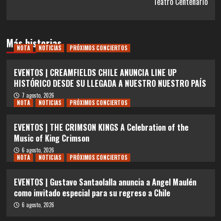
Teatro Centenario
Más historias
NOTA
NOTICIAS
PRÓXIMOS CONCIERTOS
EVENTOS | CREAMFIELDS CHILE ANUNCIA LINE UP
HISTÓRICO DESDE SU LLEGADA A NUESTRO NUESTRO PAÍS
7 agosto, 2026
NOTA
NOTICIAS
PRÓXIMOS CONCIERTOS
EVENTOS | THE CRIMSON KINGS A Celebration of the
Music of King Crimson
6 agosto, 2026
NOTA
NOTICIAS
PRÓXIMOS CONCIERTOS
EVENTOS | Gustavo Santaolalla anuncia a Angel Maulén
como invitado especial para su regreso a Chile
6 agosto, 2026