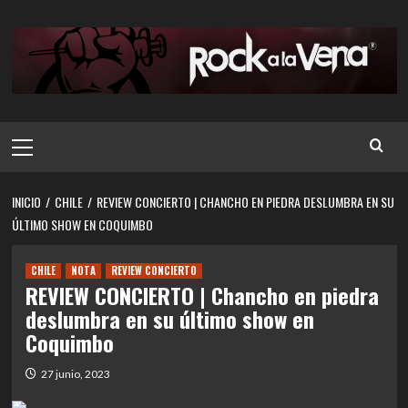
Saltar
al
contenido
Menú
principal
INICIO
CHILE
REVIEW CONCIERTO | CHANCHO EN PIEDRA DESLUMBRA EN SU
ÚLTIMO SHOW EN COQUIMBO
CHILE
NOTA
REVIEW CONCIERTO
REVIEW CONCIERTO | Chancho en piedra
deslumbra en su último show en
Coquimbo
27 junio, 2023