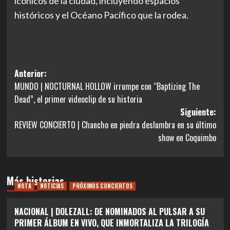
icónicos de la ciudad, incluyendo espacios
históricos y el Océano Pacífico que la rodea.
Navegación
Anterior:
MUNDO | NOCTURNAL HOLLOW irrumpe con “Baptizing The
de
Dead”, el primer videoclip de su historia
entradas
Siguiente:
REVIEW CONCIERTO | Chancho en piedra deslumbra en su último
show en Coquimbo
Más historias
NOTA
NOTICIAS
PRÓXIMOS CONCIERTOS
NACIONAL | DOLEZALL: DE NOMINADOS AL PULSAR A SU
PRIMER ÁLBUM EN VIVO, QUE INMORTALIZA LA TRILOGÍA