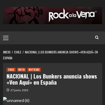
Saltar
al
contenido
Menú
principal
INICIO
CHILE
NACIONAL | LOS BUNKERS ANUNCIA SHOWS «VEN AQUÍ» EN
ESPAÑA
CHILE
NOTA
NOTICIAS
NACIONAL | Los Bunkers anuncia shows
«Ven Aquí» en España
27 junio, 2023