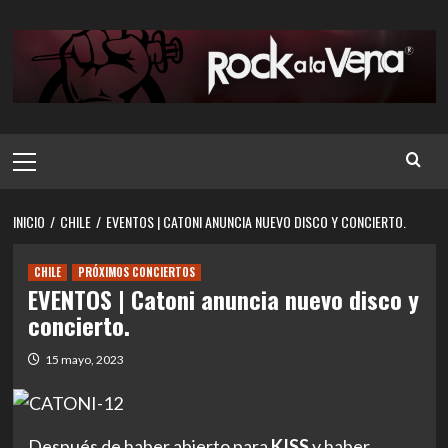
Saltar
al
contenido
Menú
principal
INICIO
CHILE
EVENTOS | CATONI ANUNCIA NUEVO DISCO Y CONCIERTO.
CHILE
PRÓXIMOS CONCIERTOS
EVENTOS | Catoni anuncia nuevo disco y
concierto.
15 mayo, 2023
Después de haber abierto para
KISS
y haber