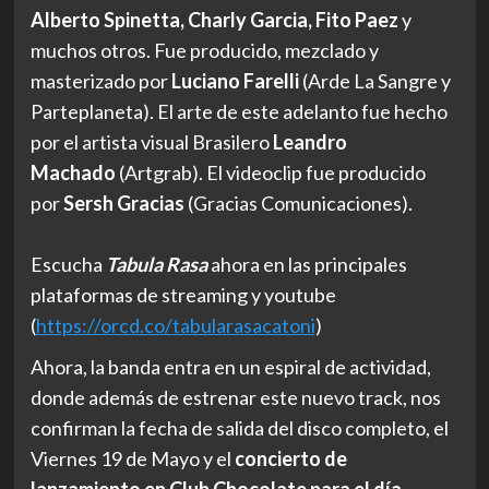
Alberto Spinetta, Charly Garcia, Fito Paez
y
muchos otros. Fue producido, mezclado y
masterizado por
Luciano Farelli
(Arde La Sangre y
Parteplaneta). El arte de este adelanto fue hecho
por el artista visual Brasilero
Leandro
Machado
(Artgrab). El videoclip fue producido
por
Sersh Gracias
(Gracias Comunicaciones).
Escucha
Tabula Rasa
ahora en las principales
plataformas de streaming y youtube
(
https://orcd.co/
tabularasacatoni
)
Ahora, la banda entra en un espiral de actividad,
donde además de estrenar este nuevo track, nos
confirman la fecha de salida del disco completo, el
Viernes 19 de Mayo y el
concierto de
lanzamiento en Club Chocolate para el día