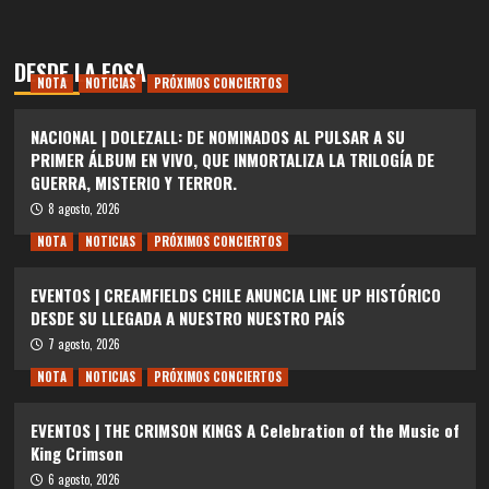
DESDE LA FOSA
NOTA
NOTICIAS
PRÓXIMOS CONCIERTOS
NACIONAL | DOLEZALL: DE NOMINADOS AL PULSAR A SU
PRIMER ÁLBUM EN VIVO, QUE INMORTALIZA LA TRILOGÍA DE
GUERRA, MISTERIO Y TERROR.
8 agosto, 2026
NOTA
NOTICIAS
PRÓXIMOS CONCIERTOS
EVENTOS | CREAMFIELDS CHILE ANUNCIA LINE UP HISTÓRICO
DESDE SU LLEGADA A NUESTRO NUESTRO PAÍS
7 agosto, 2026
NOTA
NOTICIAS
PRÓXIMOS CONCIERTOS
EVENTOS | THE CRIMSON KINGS A Celebration of the Music of
King Crimson
6 agosto, 2026