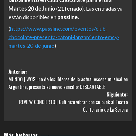
Martes 20 de Junio
(21 feriado). Las entradas ya
están disponibles en
passline.
(
https://www.passline.com/
eventos/club-
chocolate-
presenta-catoni-lanzamiento-
emcy-
martes-20-de-junio
)
Navegación
Anterior:
MUNDO | WOS uno de los líderes de la actual escena musical en
de
Argentina, presenta su nuevo sencillo: DESCARTABLE
entradas
Siguiente:
REVIEW CONCIERTO | Gufi hizo vibrar con su punk al Teatro
Centenario de La Serena
Más historias