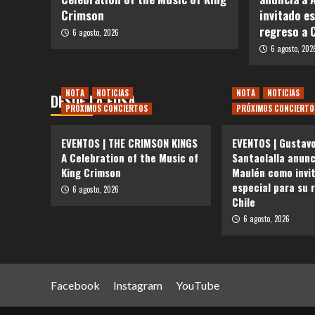
Crimson
invitado e
regreso a 
6 agosto, 2026
6 agosto, 202
NOTA
NOTICIAS
NOTA
NOTICIAS
DESDE LA FOSA
PRÓXIMOS CONCIERTOS
PRÓXIMOS CONCIERTO
EVENTOS | THE CRIMSON KINGS
EVENTOS | Gustav
A Celebration of the Music of
Santaolalla anunc
King Crimson
Maulén como invi
especial para su 
6 agosto, 2026
Chile
6 agosto, 2026
Facebook
Instagram
YouTube