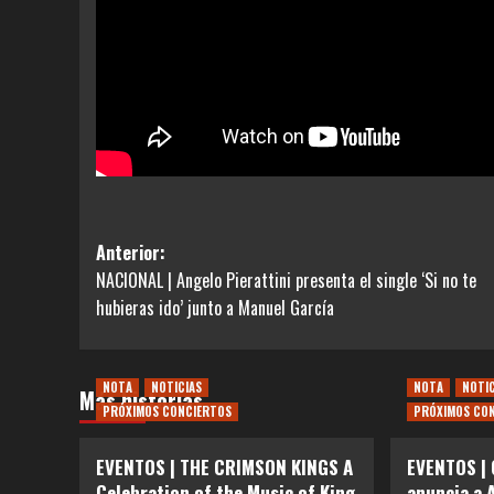
Navegación
Anterior:
NACIONAL | Angelo Pierattini presenta el single ‘Si no te
de
hubieras ido’ junto a Manuel García
entradas
NOTA
NOTICIAS
NOTA
NOTI
Más historias
PRÓXIMOS CONCIERTOS
PRÓXIMOS CO
EVENTOS | THE CRIMSON KINGS A
EVENTOS | 
Celebration of the Music of King
anuncia a 