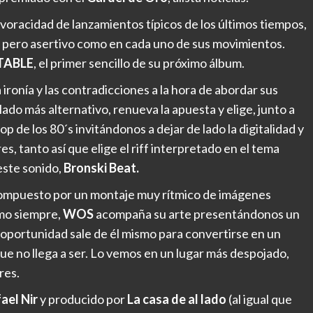
a voracidad de lanzamientos típicos de los últimos tiempos,
 pero asertivo como en cada uno de sus movimientos.
TABLE
, el primer sencillo de su próximo álbum.
ironía y las contradicciones a la hora de abordar sus
lado más alternativo, renueva la apuesta y elige, junto a
op de los 80´s invitándonos a dejar de lado la digitalidad y
s, tanto así que elige el riff interpretado en el tema
este sonido,
Bronski Beat.
compuesto por un montaje muy rítmico de imágenes
mo siempre,
WOS
acompaña su arte presentándonos un
a oportunidad sale de él mismo para convertirse en un
e no llega a ser. Lo vemos en un lugar más despojado,
res.
ael Nir
y producido por
La casa de al lado
(al igual que