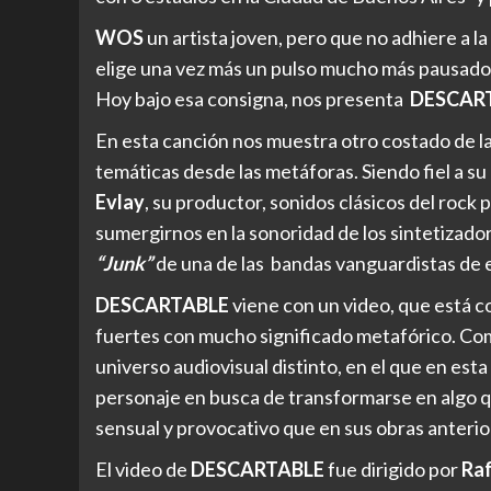
WOS
un artista joven, pero que no adhiere a l
elige una vez más un pulso mucho más pausado
Hoy bajo esa consigna, nos presenta
DESCAR
En esta canción nos muestra otro costado de la 
temáticas desde las metáforas. Siendo fiel a su 
Evlay
, su productor, sonidos clásicos del rock p
sumergirnos en la sonoridad de los sintetizadore
“Junk”
de una de las bandas vanguardistas de 
DESCARTABLE
viene con un video, que está 
fuertes con mucho significado metafórico. Co
universo audiovisual distinto, en el que en est
personaje en busca de transformarse en algo qu
sensual y provocativo que en sus obras anterio
El video de
DESCARTABLE
fue dirigido por
Raf