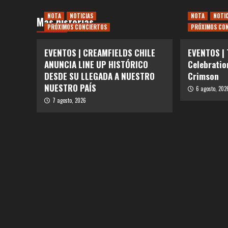
NOTA
NOTICIAS
NOTA
NOTI
Más historias
PRÓXIMOS CONCIERTOS
PRÓXIMOS CO
EVENTOS | CREAMFIELDS CHILE
EVENTOS |
ANUNCIA LINE UP HISTÓRICO
Celebratio
DESDE SU LLEGADA A NUESTRO
Crimson
NUESTRO PAÍS
6 agosto, 202
7 agosto, 2026