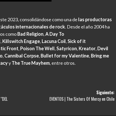
ste 2023, consolidándose como una de
las
productoras
áculos internacionales de rock
. Desde el año 2004 ha
rtos como
Bad Religion
,
A Day To
d
,
Killswitch Engage
,
Lacuna Coil
,
Sick of it
tic Front
,
Poison The Well
,
Satyricon
,
Kreator
,
Devil
ho
,
Cannibal Corpse
,
Bullet for my Valentine
,
Bring me
racy
y
The True Mayhem
, entre otros.
Siguiente:
 “DEL
EVENTOS | The Sisters Of Mercy en Chile