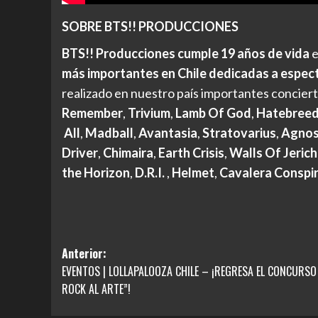
SOBRE BTS!! PRODUCCIONES
BTS!! Producciones cumple 19 años de vida
e
más importantes en Chile dedicadas a espect
realizado en nuestro país importantes concie
Remember
,
Trivium
,
Lamb Of God
,
Hatebree
All
,
Madball
,
Avantasia
,
Stratovarius
,
Agnos
Driver
,
Chimaira
,
Earth Crisis
,
Walls Of Jeric
the Horizon
,
D.R.I.
,
Helmet
,
Cavalera Conspi
Navegación
Anterior:
EVENTOS | LOLLAPALOOZA CHILE – ¡REGRESA EL CONCURSO
de
ROCK AL ARTE”!
entradas