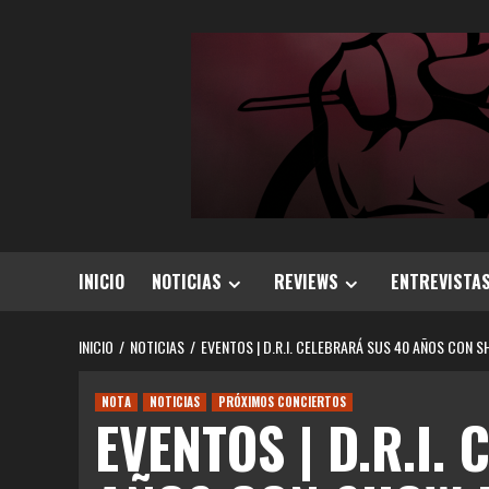
Saltar
al
contenido
INICIO
NOTICIAS
REVIEWS
ENTREVISTA
INICIO
NOTICIAS
EVENTOS | D.R.I. CELEBRARÁ SUS 40 AÑOS CON S
NOTA
NOTICIAS
PRÓXIMOS CONCIERTOS
EVENTOS | D.R.I.