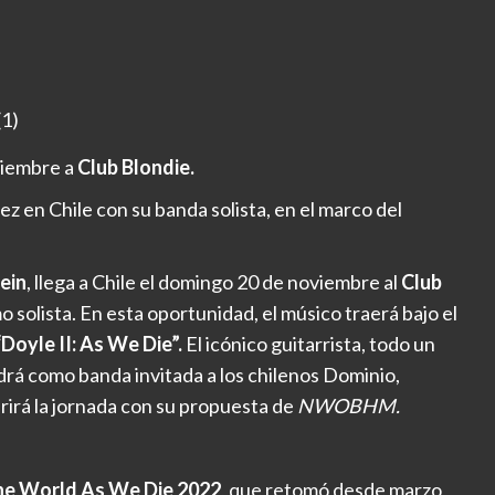
oviembre a
Club Blondie.
z en Chile con su banda solista, en el marco del
ein
, llega a Chile el domingo 20 de noviembre al
Club
solista. En esta oportunidad, el músico traerá bajo el
Doyle II: As We Die”.
El icónico guitarrista, todo un
rá como banda invitada a los chilenos Dominio,
irá la jornada con su propuesta de
NWOBHM.
e World As We Die 2022
, que retomó desde marzo