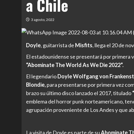
a Chile
3 agosto, 2022
Doyle
, guitarrista de
Misfits
, llega el 20 de n
El estadounidense se presentará por primera ve
“Abominate The World As We Die 2022”.
El legendario
Doyle Wolfgang von Frankenst
Blondie,
para presentarse por primera vez como 
brazo su último disco lanzado el 2017, titulado
“
emblema del horror punk norteamericano, tend
agrupación proveniente de Los Andes y que abr
La visita de Doyle es parte de su
Abominate Th