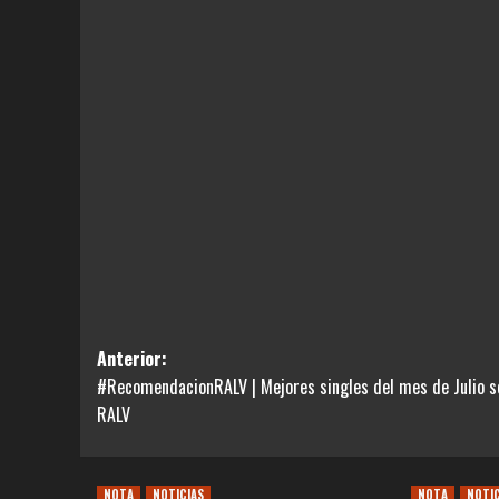
Navegación
Anterior:
#RecomendacionRALV | Mejores singles del mes de Julio 
de
RALV
entradas
NOTA
NOTICIAS
NOTA
NOTI