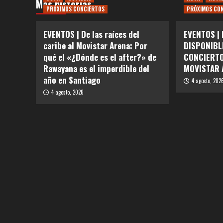
Más historias
PRÓXIMOS CONCIERTOS
PRÓXIMOS CO
EVENTOS | De las raíces del
EVENTOS |
caribe al Movistar Arena: Por
DISPONIBL
qué el «¿Dónde es el after?» de
CONCIERTO
Rawayana es el imperdible del
MOVISTAR 
año en Santiago
4 agosto, 202
4 agosto, 2026