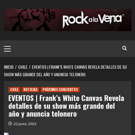
Saltar
al
contenido
Menú
principal
INICIO
CHILE
EVENTOS | FRANK’S WHITE CANVAS REVELA DETALLES DE SU
SHOW MÁS GRANDE DEL AÑO Y ANUNCIA TELONERO
CHILE
NOTICIAS
PRÓXIMOS CONCIERTOS
EVENTOS | Frank’s White Canvas Revela
detalles de su show más grande del
año y anuncia telonero
22 junio, 2022