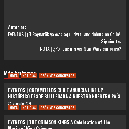
Navegación
Anterior:
EVENTOS | ¡El Ragnarök ya está aquí: Nytt Land debuta en Chile!
de
Siguiente:
entradas
NOTA | ¿Por qué ir a ver Star Wars sinfónico?
Más historias
NOTA
NOTICIAS
PRÓXIMOS CONCIERTOS
EVENTOS | CREAMFIELDS CHILE ANUNCIA LINE UP
HISTÓRICO DESDE SU LLEGADA A NUESTRO NUESTRO PAÍS
7 agosto, 2026
NOTA
NOTICIAS
PRÓXIMOS CONCIERTOS
EVENTOS | THE CRIMSON KINGS A Celebration of the
Music of King Crimson