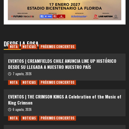
DESDE LA FOSA
NOTA
NOTICIAS
PRÓXIMOS CONCIERTOS
EVENTOS | CREAMFIELDS CHILE ANUNCIA LINE UP HISTÓRICO
DESDE SU LLEGADA A NUESTRO NUESTRO PAÍS
7 agosto, 2026
NOTA
NOTICIAS
PRÓXIMOS CONCIERTOS
EVENTOS | THE CRIMSON KINGS A Celebration of the Music of
King Crimson
6 agosto, 2026
NOTA
NOTICIAS
PRÓXIMOS CONCIERTOS