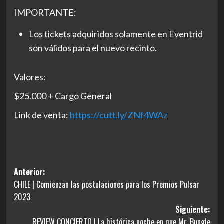
IMPORTANTE:
Los tickets adquiridos solamente en Eventrid
son válidos para el nuevo recinto.
Valores:
$25.000 + Cargo General
Link de venta:
https://cutt.ly/ZNf4WAz
Navegación
Anterior:
CHILE | Comienzan las postulaciones para los Premios Pulsar
de
2023
entradas
Siguiente:
REVIEW CONCIERTO | La histórica noche en que Mr. Bungle