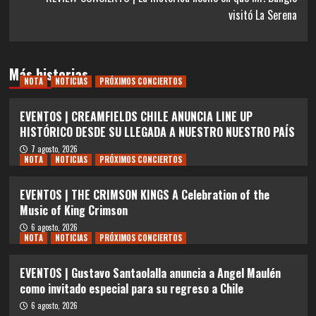
visitó La Serena
Más historias
NOTA
NOTICIAS
PRÓXIMOS CONCIERTOS
EVENTOS | CREAMFIELDS CHILE ANUNCIA LINE UP
HISTÓRICO DESDE SU LLEGADA A NUESTRO NUESTRO PAÍS
7 agosto, 2026
NOTA
NOTICIAS
PRÓXIMOS CONCIERTOS
EVENTOS | THE CRIMSON KINGS A Celebration of the
Music of King Crimson
6 agosto, 2026
NOTA
NOTICIAS
PRÓXIMOS CONCIERTOS
EVENTOS | Gustavo Santaolalla anuncia a Angel Maulén
como invitado especial para su regreso a Chile
6 agosto, 2026