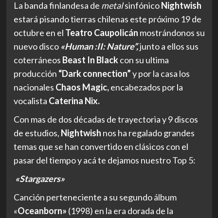
La banda finlandesa de
metal
sinfónico
Nightwish
estará pisando tierras chilenas este próximo 19 de
octubre en el
Teatro Caupolicán
mostrándonos su
nuevo disco
«Human :II: Nature”,
junto a ellos sus
coterráneos
Beast In Black
con su ultima
producción
“Dark connection”
y por la casa los
nacionales
Chaos Magic,
encabezados por la
vocalista
Caterina Nix.
Con mas de dos décadas de trayectoria y 9 discos
de estudios,
Nightwish
nos ha regalado grandes
temas que se han convertido en clásicos con el
pasar del tiempo y acá te dejamos nuestro Top 5:
«Stargazers»
Canción perteneciente a su segundo álbum
«
Oceanborn»
(1998) en la era dorada de la