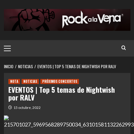
Saltar
al
contenido
Menú
principal
INICIO
NOTICIAS
EVENTOS | TOP 5 TEMAS DE NIGHTWISH POR RALV
NOTA
NOTICIAS
PRÓXIMOS CONCIERTOS
EVENTOS | Top 5 temas de Nightwish
por RALV
15 octubre, 2022