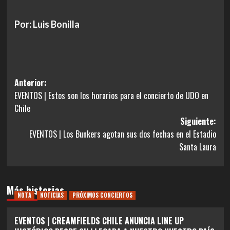
Por: Luis Bonilla
Navegación
Anterior:
EVENTOS | Estos son los horarios para el concierto de UDO en
de
Chile
entradas
Siguiente:
EVENTOS | Los Bunkers agotan sus dos fechas en el Estadio
Santa Laura
Más historias
NOTA
NOTICIAS
PRÓXIMOS CONCIERTOS
EVENTOS | CREAMFIELDS CHILE ANUNCIA LINE UP