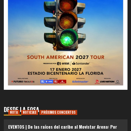
DESDE LA FOSA
NOTA
NOTICIAS
PRÓXIMOS CONCIERTOS
EVENTOS | De las raíces del caribe al Movistar Arena: Por