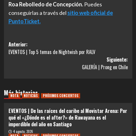
Roa Rebolledo de Concepción.
Puedes
conseguirlas a través del
sitio web oficial de
PuntoTicket.
Navegación
Anterior:
EVENTOS | Top 5 temas de Nightwish por RALV
de
Siguiente:
entradas
GALERÍA | Prong en Chile
Más historias
NOTA
NOTICIAS
PRÓXIMOS CONCIERTOS
EVENTOS | De las raíces del caribe al Movistar Arena: Por
qué el «¿Dónde es el after?» de Rawayana es el
imperdible del año en Santiago
4 agosto, 2026