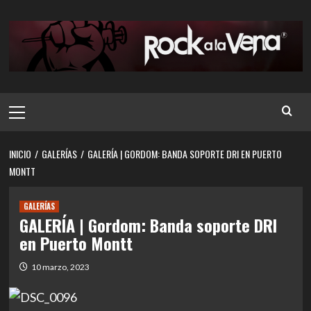
Saltar
al
contenido
Menú
principal
INICIO
GALERÍAS
GALERÍA | GORDOM: BANDA SOPORTE DRI EN PUERTO
MONTT
GALERÍAS
GALERÍA | Gordom: Banda soporte DRI
en Puerto Montt
10 marzo, 2023