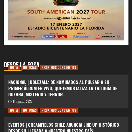
DESDE LA FOSA
NOTA
NOTICIAS
PRÓXIMOS CONCIERTOS
NACIONAL | DOLEZALL: DE NOMINADOS AL PULSAR A SU
PRIMER ÁLBUM EN VIVO, QUE INMORTALIZA LA TRILOGÍA DE
GUERRA, MISTERIO Y TERROR.
8 agosto, 2026
NOTA
NOTICIAS
PRÓXIMOS CONCIERTOS
EVENTOS | CREAMFIELDS CHILE ANUNCIA LINE UP HISTÓRICO
DESDE SU LLEGADA A NUESTRO NUESTRO PAÍS