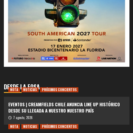
DESDE LA FOSA
NOTA
NOTICIAS
PRÓXIMOS CONCIERTOS
EVENTOS | CREAMFIELDS CHILE ANUNCIA LINE UP HISTÓRICO
DESDE SU LLEGADA A NUESTRO NUESTRO PAÍS
7 agosto, 2026
NOTA
NOTICIAS
PRÓXIMOS CONCIERTOS