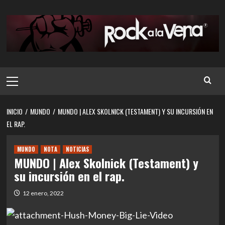
Saltar
al
contenido
Menú
principal
INICIO
MUNDO
MUNDO | ALEX SKOLNICK (TESTAMENT) Y SU INCURSIÓN EN
EL RAP.
MUNDO
NOTA
NOTICIAS
MUNDO | Alex Skolnick (Testament) y
su incursión en el rap.
12 enero, 2022