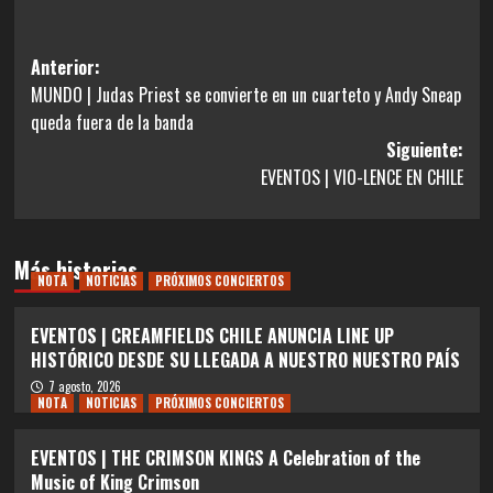
Navegación
Anterior:
MUNDO | Judas Priest se convierte en un cuarteto y Andy Sneap
de
queda fuera de la banda
entradas
Siguiente:
EVENTOS | VIO-LENCE EN CHILE
Más historias
NOTA
NOTICIAS
PRÓXIMOS CONCIERTOS
EVENTOS | CREAMFIELDS CHILE ANUNCIA LINE UP
HISTÓRICO DESDE SU LLEGADA A NUESTRO NUESTRO PAÍS
7 agosto, 2026
NOTA
NOTICIAS
PRÓXIMOS CONCIERTOS
EVENTOS | THE CRIMSON KINGS A Celebration of the
Music of King Crimson