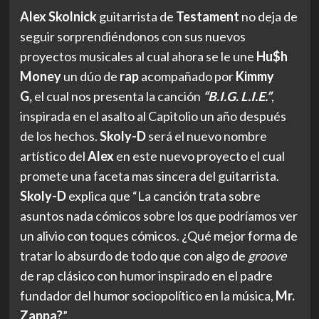
Alex Skolnick
guitarrista de
Testament
no deja de
seguir sorprendiéndonos con sus nuevos
proyectos musicales al cual ahora se le une
Hu$h
Money
un dúo de
rap
acompañado por
Kimmy
G,
el cual nos presenta la canción
“B.I.G. L.I.E.”
,
inspirada en el asalto al Capitolio un año después
de los hechos.
Skoly-D
será el nuevo nombre
artístico del
Alex
en este nuevo proyecto el cual
promete una faceta mas sincera del guitarrista.
Skoly-D
explica que “La canción trata sobre
asuntos nada cómicos sobre los que podríamos ver
un alivio con toques cómicos. ¿Qué mejor forma de
tratar lo absurdo de todo que con algo de
groove
de rap clásico con humor inspirado en el padre
fundador del humor sociopolítico en la música,
Mr.
Zappa?
”.