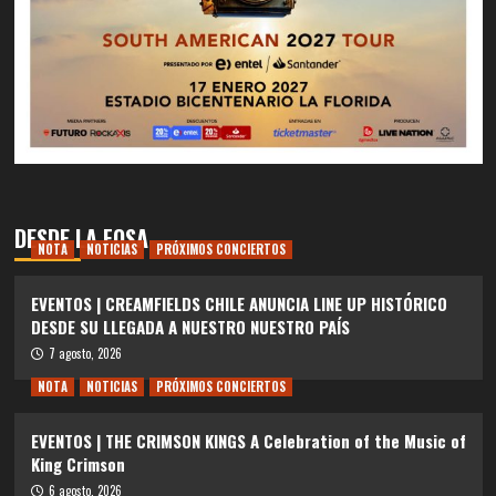
DESDE LA FOSA
NOTA
NOTICIAS
PRÓXIMOS CONCIERTOS
EVENTOS | CREAMFIELDS CHILE ANUNCIA LINE UP HISTÓRICO
DESDE SU LLEGADA A NUESTRO NUESTRO PAÍS
7 agosto, 2026
NOTA
NOTICIAS
PRÓXIMOS CONCIERTOS
EVENTOS | THE CRIMSON KINGS A Celebration of the Music of
King Crimson
6 agosto, 2026