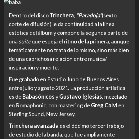
Dentro del disco
Trinchera
,
“
Paradoja”
(sexto
corte de difusión) le da continuidad a la línea
estética del álbum y compone la segunda parte de
una
suite
que espeja el ritmo de la primera, aunque
temáticamente no trata de lo mismo, sino más bien
de una caprichosa relación entre música/
inspiración y muerte.
Fue grabado en Estudio Juno de Buenos Aires
entre julio y agosto 2021. La producción artística
es de
Babasónicos
y
Gustavo Iglesias
, mezclado
en Romaphonic, con mastering de
Greg Calvi
en
Sterling Sound, New Jersey.
Trinchera avanzada
es el décimo tercer trabajo
de estudio de la banda, que fue ampliamente