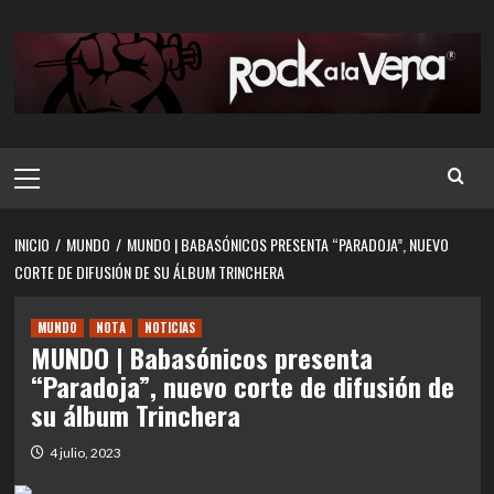
Saltar
al
contenido
Menú
principal
INICIO
MUNDO
MUNDO | BABASÓNICOS PRESENTA “PARADOJA”, NUEVO
CORTE DE DIFUSIÓN DE SU ÁLBUM TRINCHERA
MUNDO
NOTA
NOTICIAS
MUNDO | Babasónicos presenta
“Paradoja”, nuevo corte de difusión de
su álbum Trinchera
4 julio, 2023