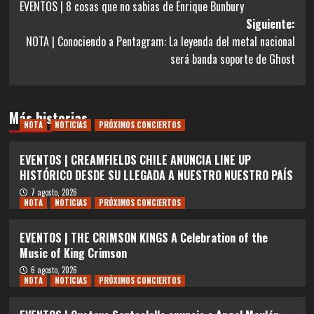
EVENTOS | 8 cosas que no sabias de Enrique Bunbury
de
Siguiente:
entradas
NOTA | Conociendo a Pentagram: La leyenda del metal nacional
será banda soporte de Ghost
Más historias
NOTA
NOTICIAS
PRÓXIMOS CONCIERTOS
EVENTOS | CREAMFIELDS CHILE ANUNCIA LINE UP
HISTÓRICO DESDE SU LLEGADA A NUESTRO NUESTRO PAÍS
7 agosto, 2026
NOTA
NOTICIAS
PRÓXIMOS CONCIERTOS
EVENTOS | THE CRIMSON KINGS A Celebration of the
Music of King Crimson
6 agosto, 2026
NOTA
NOTICIAS
PRÓXIMOS CONCIERTOS