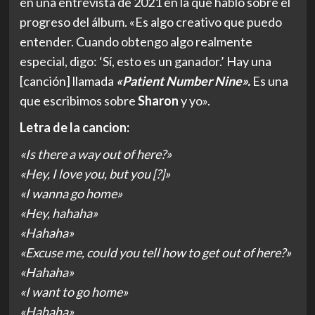
en una entrevista de 2021 en la que habló sobre el
progreso del álbum. «Es algo creativo que puedo
entender. Cuando obtengo algo realmente
especial, digo: ‘Sí, esto es un ganador.’ Hay una
[canción] llamada
«Patient Number Nine».
Es una
que escribimos sobre
Sharon
y yo».
Letra de la cancion:
«Is there a way out of here?»
«Hey, I love you, but you [?]»
«I wanna go home»
«Hey, hahaha»
«Hahaha»
«Excuse me, could you tell how to get out of here?»
«Hahaha»
«I want to go home»
«Hahaha»