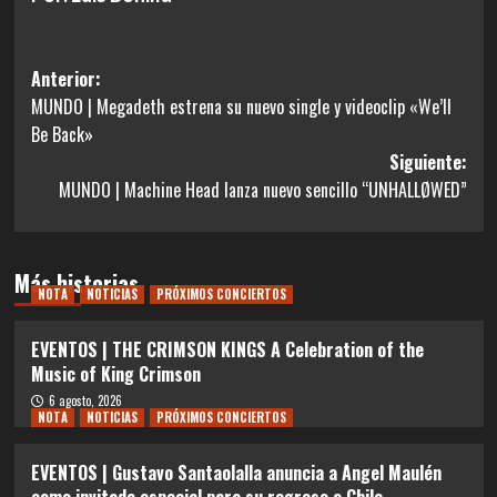
Navegación
Anterior:
MUNDO | Megadeth estrena su nuevo single y videoclip «We’ll
de
Be Back»
entradas
Siguiente:
MUNDO | Machine Head lanza nuevo sencillo “UNHALLØWED”
Más historias
NOTA
NOTICIAS
PRÓXIMOS CONCIERTOS
EVENTOS | THE CRIMSON KINGS A Celebration of the
Music of King Crimson
6 agosto, 2026
NOTA
NOTICIAS
PRÓXIMOS CONCIERTOS
EVENTOS | Gustavo Santaolalla anuncia a Angel Maulén
como invitado especial para su regreso a Chile