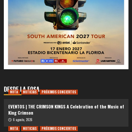
DESDE LA FOSA
NOTA
NOTICIAS
PRÓXIMOS CONCIERTOS
EVENTOS | THE CRIMSON KINGS A Celebration of the Music of
King Crimson
6 agosto, 2026
NOTA
NOTICIAS
PRÓXIMOS CONCIERTOS