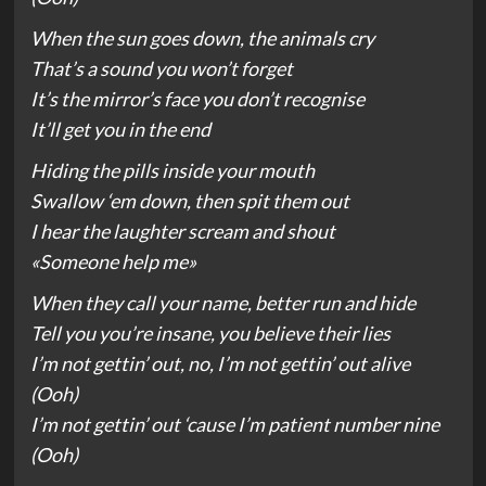
When the sun goes down, the animals cry
That’s a sound you won’t forget
It’s the mirror’s face you don’t recognise
It’ll get you in the end
Hiding the pills inside your mouth
Swallow ‘em down, then spit them out
I hear the laughter scream and shout
«Someone help me»
When they call your name, better run and hide
Tell you you’re insane, you believe their lies
I’m not gettin’ out, no, I’m not gettin’ out alive
(Ooh)
I’m not gettin’ out ‘cause I’m patient number nine
(Ooh)