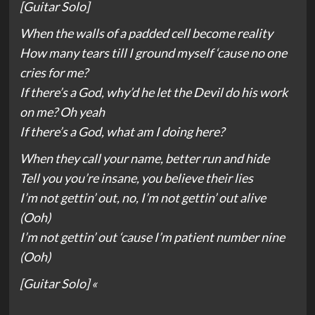
[Guitar Solo]
When the walls of a padded cell become reality
How many tears till I ground myself ‘cause no one
cries for me?
If there’s a God, why’d he let the Devil do his work
on me? Oh yeah
If there’s a God, what am I doing here?
When they call your name, better run and hide
Tell you you’re insane, you believe their lies
I’m not gettin’ out, no, I’m not gettin’ out alive
(Ooh)
I’m not gettin’ out ‘cause I’m patient number nine
(Ooh)
[Guitar Solo] «