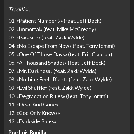
Tracklist:
01. «Patient Number 9» (feat. Jeff Beck)
02. «Immortal» (feat. Mike McCready)
03. «Parasite» (feat. Zakk Wylde)
04. «No Escape From Now» (feat. Tony Iommi)
05. «One Of Those Days» (feat. Eric Clapton)
06. «A Thousand Shades» (feat. Jeff Beck)
07. «Mr. Darkness» (feat. Zakk Wylde)
08. «Nothing Feels Right» (feat. Zakk Wylde)
09. «Evil Shuffle» (feat. Zakk Wylde)
10. «Degradation Rules» (feat. Tony Iommi)
11. «Dead And Gone»
12. «God Only Knows»
13. «Darkside Blues»
Por: Luis Bonilla