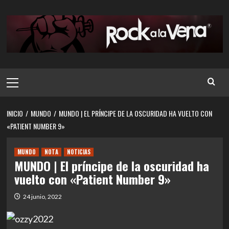
Saltar
al
contenido
Menú
principal
INICIO
MUNDO
MUNDO | EL PRÍNCIPE DE LA OSCURIDAD HA VUELTO CON
«PATIENT NUMBER 9»
MUNDO
NOTA
NOTICIAS
MUNDO | El príncipe de la oscuridad ha
vuelto con «Patient Number 9»
24 junio, 2022