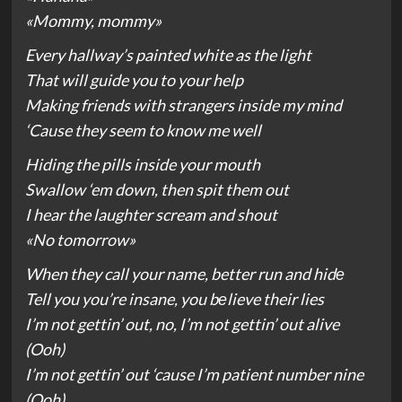
«Mommy, mommy»
Every hallway’s painted white as the light
That will guide you to your help
Making friends with strangers inside my mind
‘Cause they seem to know me well
Hiding the pills inside your mouth
Swallow ‘em down, then spit them out
I hear the laughter scream and shout
«No tomorrow»
When they call your name, better run and hidе
Tell you you’re insane, you bеlieve their lies
I’m not gettin’ out, no, I’m not gettin’ out alive
(Ooh)
I’m not gettin’ out ‘cause I’m patient number nine
(Ooh)