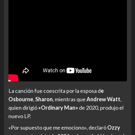
La canción fue coescrita por la esposa d
e
Osbourne
,
Sharon
, mientras que
Andrew Watt
,
quien dirigió
«Ordinary Man»
de 2020, produjo el
nuevo LP.
«Por supuesto que me emociono», declaró
Ozzy