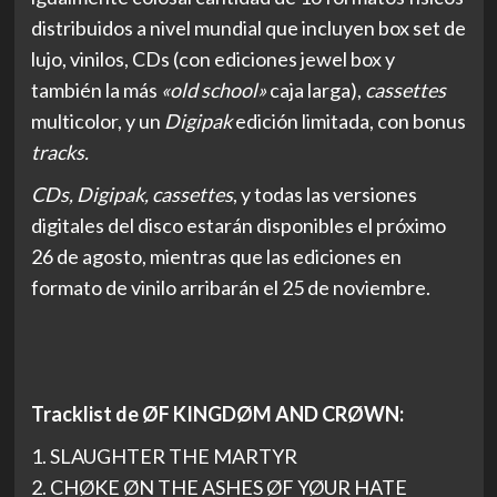
distribuidos a nivel mundial que incluyen box set de
lujo, vinilos, CDs (con ediciones jewel box y
también la más
«old school»
caja larga),
cassettes
multicolor, y un
Digipak
edición limitada, con bonus
tracks.
CDs, Digipak, cassettes
, y todas las versiones
digitales del disco estarán disponibles el próximo
26 de agosto, mientras que las ediciones en
formato de vinilo arribarán el 25 de noviembre.
Tracklist de ØF KINGDØM AND CRØWN:
1. SLAUGHTER THE MARTYR
2. CHØKE ØN THE ASHES ØF YØUR HATE