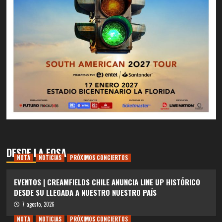
DESDE LA FOSA
NOTA
NOTICIAS
PRÓXIMOS CONCIERTOS
EVENTOS | CREAMFIELDS CHILE ANUNCIA LINE UP HISTÓRICO
DESDE SU LLEGADA A NUESTRO NUESTRO PAÍS
7 agosto, 2026
NOTA
NOTICIAS
PRÓXIMOS CONCIERTOS