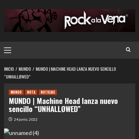
Saltar
al
contenido
Menú
principal
INICIO
MUNDO
MUNDO | MACHINE HEAD LANZA NUEVO SENCILLO
“UNHALLØWED”
MUNDO
NOTA
NOTICIAS
MUNDO | Machine Head lanza nuevo
sencillo “UNHALLØWED”
24 junio, 2022