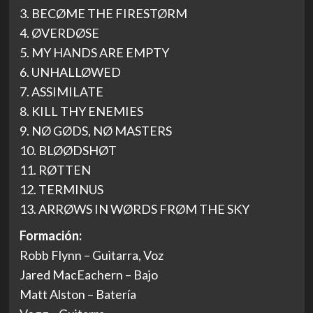
3. BECØME THE FIRESTØRM
4. ØVERDØSE
5. MY HANDS ARE EMPTY
6. UNHALLØWED
7. ASSIMILATE
8. KILL THY ENEMIES
9. NØ GØDS, NØ MASTERS
10. BLØØDSHØT
11. RØTTEN
12. TERMINUS
13. ARRØWS IN WØRDS FRØM THE SKY
Formación:
Robb Flynn – Guitarra, Voz
Jared MacEachern – Bajo
Matt Alston – Batería