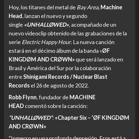
Hoy, los titanes del metal de
Bay Area
,
Machine
Head
, lanzan el nuevo y segundo
single
«UNHALLØWED»
, acompañado de un
nuevo videoclip obtenido de las grabaciones de la
serie
Electric Happy Hour
. La nueva canción
estará en el décimo álbum de la banda «
ØF
KINGDØM AND CRØWN»
que será lanzado en
Brasil y América del Sur por la colaboración
entre
Shinigami Records / Nuclear Blast
Records
el 26 de agosto de 2022.
Robb Flynn
, fundador de
MACHINE
HEAD
comentó sobre la canción:
“UNHALLØWED”
:
«Chapter Six – ‘ØF KINGDØM
AND CRØWN»
“Inmerso en una profunda depresión, Eros está a