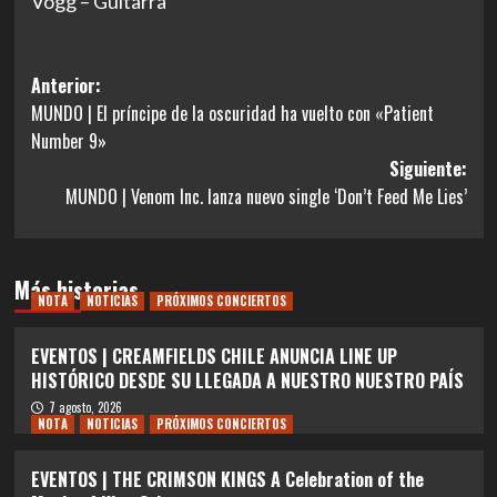
Vogg – Guitarra
Navegación
Anterior:
MUNDO | El príncipe de la oscuridad ha vuelto con «Patient
de
Number 9»
entradas
Siguiente:
MUNDO | Venom Inc. lanza nuevo single ‘Don’t Feed Me Lies’
Más historias
NOTA
NOTICIAS
PRÓXIMOS CONCIERTOS
EVENTOS | CREAMFIELDS CHILE ANUNCIA LINE UP
HISTÓRICO DESDE SU LLEGADA A NUESTRO NUESTRO PAÍS
7 agosto, 2026
NOTA
NOTICIAS
PRÓXIMOS CONCIERTOS
EVENTOS | THE CRIMSON KINGS A Celebration of the