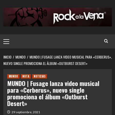
Saltar
al
contenido
Menú
principal
INICIO
MUNDO
MUNDO | FUSAGE LANZA VIDEO MUSICAL PARA «CERBERUS»,
NUEVO SINGLE PROMOCIONA EL ÁLBUM «OUTBURST DESERT»
MUNDO
NOTA
NOTICIAS
MUNDO | Fusage lanza video musical
para «Cerberus», nuevo single
promociona el álbum «Outburst
Desert»
29 septiembre, 2021