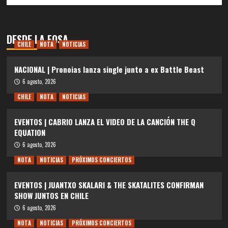
DESDE LA FOSA
CHILE
NOTA
NOTICIAS
NACIONAL | Pronoias lanza single junto a ex Battle Beast
6 agosto, 2026
CHILE
NOTA
NOTICIAS
EVENTOS | CABRIO LANZA EL VIDEO DE LA CANCIÓN THE Q
EQUATION
6 agosto, 2026
NOTA
NOTICIAS
PRÓXIMOS CONCIERTOS
EVENTOS | JUANTXO SKALARI & THE SKATALITES CONFIRMAN
SHOW JUNTOS EN CHILE
6 agosto, 2026
NOTA
NOTICIAS
PRÓXIMOS CONCIERTOS