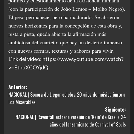
político y cuestionamiento de la existencia humana
(con la participación de João Lemos – Molho Negro).
El peso permanece, pero ha madurado. Se abrieron
nuevos horizontes para la concepción de esta obra y,
pista a pista, queda abierta la afirmación más
ambiciosa del cuarteto; que hay un desierto inmenso
con nuevas formas, texturas y sabores para vivir.
Link del video: https://www.youtube.com/watch?
v=EtnuXCOYjdQ
Navegación
Anterior:
NACIONAL | Sonora de Llegar celebra 20 años de música junto a
de
Los Miserables
entradas
Siguiente:
NACIONAL | Ravenfall estrena versión de ‘Rain’ de Kiss, a 24
años del lanzamiento de Carnival of Souls