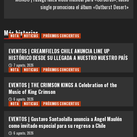
single promociona el álbum «Outburst Desert»
Más historias
NOTA
NOTICIAS
PRÓXIMOS CONCIERTOS
EVENTOS | CREAMFIELDS CHILE ANUNCIA LINE UP
HISTÓRICO DESDE SU LLEGADA A NUESTRO NUESTRO PAÍS
7 agosto, 2026
NOTA
NOTICIAS
PRÓXIMOS CONCIERTOS
EVENTOS | THE CRIMSON KINGS A Celebration of the
Music of King Crimson
6 agosto, 2026
NOTA
NOTICIAS
PRÓXIMOS CONCIERTOS
EVENTOS | Gustavo Santaolalla anuncia a Angel Maulén
como invitado especial para su regreso a Chile
6 agosto, 2026