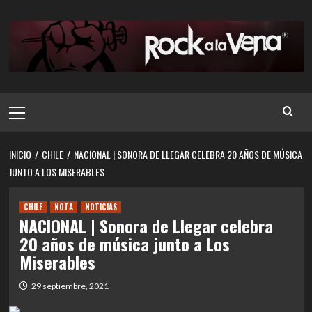
Saltar
al
contenido
Menú
principal
INICIO
CHILE
NACIONAL | SONORA DE LLEGAR CELEBRA 20 AÑOS DE MÚSICA
JUNTO A LOS MISERABLES
CHILE
NOTA
NOTICIAS
NACIONAL | Sonora de Llegar celebra
20 años de música junto a Los
Miserables
29 septiembre, 2021