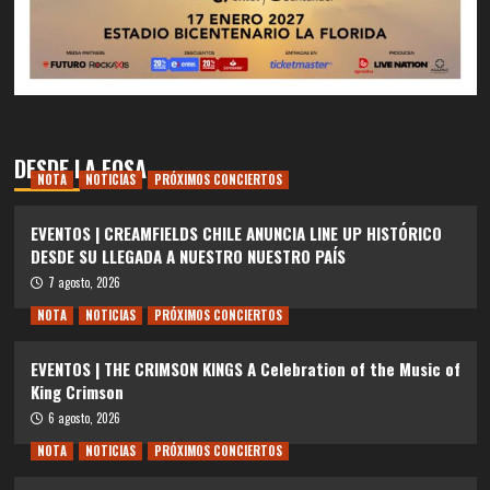
DESDE LA FOSA
NOTA
NOTICIAS
PRÓXIMOS CONCIERTOS
EVENTOS | CREAMFIELDS CHILE ANUNCIA LINE UP HISTÓRICO
DESDE SU LLEGADA A NUESTRO NUESTRO PAÍS
7 agosto, 2026
NOTA
NOTICIAS
PRÓXIMOS CONCIERTOS
EVENTOS | THE CRIMSON KINGS A Celebration of the Music of
King Crimson
6 agosto, 2026
NOTA
NOTICIAS
PRÓXIMOS CONCIERTOS