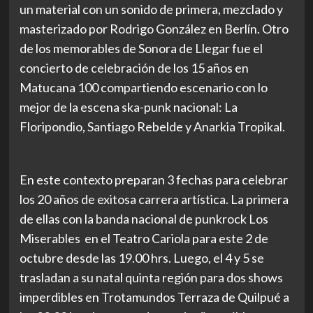
un material con un sonido de primera, mezclado y
masterizado por
Rodrigo González en Berlín
. Otro
de los memorables de Sonora de Llegar fue el
concierto de celebración de los 15 años en
Matucana 100 compartiendo escenario con lo
mejor de la escena ska-punk nacional:
La
Floripondio, Santiago Rebelde y Anarkia Tropikal.
En este contexto preparan 3 fechas para celebrar
los 20 años de exitosa carrera artística. La primera
de ellas con la banda nacional de
punkrock
Los
Miserables
en el
Teatro Cariola
para este 2 de
octubre desde las 19.00 hrs. Luego, el 4 y 5 se
trasladan a su natal quinta región para dos shows
imperdibles en
Trotamundos Terraza de Quilpué
a