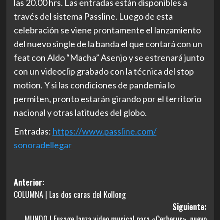
las 20.00 hrs. Las entradas están disponibles a
través del sistema
Passline
. Luego de esta
celebración se viene prontamente el lanzamiento
del nuevo single de la banda el que contará con un
feat
con
Aldo “Macha” Asenjo
y se estrenará junto
con un videoclip grabado con la técnica del stop
motion. Y si las condiciones de pandemia lo
permiten, pronto estarán girando por el territorio
nacional y otras latitudes del globo.
Entradas:
https://www.passline.com/
sonoradellegar
Navegación
Anterior:
COLUMNA | Las dos caras del Kollong
de
Siguiente:
entradas
MUNDO | Fusage lanza video musical para «Cerberus», nuevo