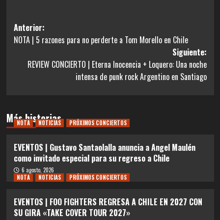
Navegación
Anterior:
NOTA | 5 razones para no perderte a Tom Morello en Chile
de
Siguiente:
entradas
REVIEW CONCIERTO | Eterna Inocencia + Loquero: Una noche
intensa de punk rock Argentino en Santiago
Más historias
NOTA
NOTICIAS
PRÓXIMOS CONCIERTOS
EVENTOS | Gustavo Santaolalla anuncia a Angel Maulén
como invitado especial para su regreso a Chile
6 agosto, 2026
NOTA
NOTICIAS
PRÓXIMOS CONCIERTOS
EVENTOS | FOO FIGHTERS REGRESA A CHILE EN 2027 CON
SU GIRA «TAKE COVER TOUR 2027»