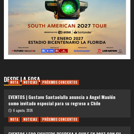
DESDE LA FOSA
NOTA
NOTICIAS
PRÓXIMOS CONCIERTOS
EVENTOS | Gustavo Santaolalla anuncia a Angel Maulén
como invitado especial para su regreso a Chile
6 agosto, 2026
NOTA
NOTICIAS
PRÓXIMOS CONCIERTOS
EVENTOS | FOO FIGHTERS REGRESA A CHILE EN 2027 CON SU