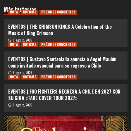
Más historias
NOTA
NOTICIAS
PRÓXIMOS CONCIERTOS
EVENTOS | THE CRIMSON KINGS A Celebration of the
Music of King Crimson
6 agosto, 2026
NOTA
NOTICIAS
PRÓXIMOS CONCIERTOS
EVENTOS | Gustavo Santaolalla anuncia a Angel Maulén
como invitado especial para su regreso a Chile
6 agosto, 2026
NOTA
NOTICIAS
PRÓXIMOS CONCIERTOS
EVENTOS | FOO FIGHTERS REGRESA A CHILE EN 2027 CON
SU GIRA «TAKE COVER TOUR 2027»
6 agosto, 2026