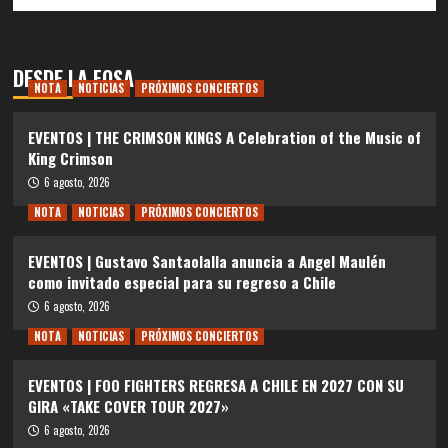
DESDE LA FOSA
NOTA
NOTICIAS
PRÓXIMOS CONCIERTOS
EVENTOS | THE CRIMSON KINGS A Celebration of the Music of
King Crimson
6 agosto, 2026
NOTA
NOTICIAS
PRÓXIMOS CONCIERTOS
EVENTOS | Gustavo Santaolalla anuncia a Angel Maulén
como invitado especial para su regreso a Chile
6 agosto, 2026
NOTA
NOTICIAS
PRÓXIMOS CONCIERTOS
EVENTOS | FOO FIGHTERS REGRESA A CHILE EN 2027 CON SU
GIRA «TAKE COVER TOUR 2027»
6 agosto, 2026