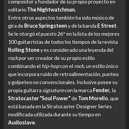
compositor y fundador de su propio proyecto en
solitario
The Nightwatchman.
Entre otros aspectos también ha sido músico de
gira de
Bruce Springsteen
y de la banda
E Street
.
Se le otorgó el puesto 26° en la lista de los mejores
100 guitarristas de todos los tiempos de la revista
Rolling Stone
y es considerado una leyenda del
rock
por ser creador de su propio estilo
combinando el
hip-hop
con el
rock,
un estilo único
que incorpora ruido de retroalimentación, punteo
y golpeteo no convencionales. Inclusive posee su
propia guitarra
signature
con la marca
Fender
,
la
Stratocaster “Soul Power”
de
Tom Morello
, que
está basada en la Stratocaster Designer Series
modificada utilizada durante su tiempo en
Audioslave
.