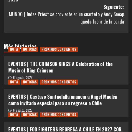
entradas
Siguiente:
MUNDO | Judas Priest se convierte en un cuarteto y Andy Sneap
queda fuera de la banda
Más historias
NOTA
NOTICIAS
PRÓXIMOS CONCIERTOS
EVENTOS | THE CRIMSON KINGS A Celebration of the
Music of King Crimson
6 agosto, 2026
NOTA
NOTICIAS
PRÓXIMOS CONCIERTOS
EVENTOS | Gustavo Santaolalla anuncia a Angel Maulén
como invitado especial para su regreso a Chile
6 agosto, 2026
NOTA
NOTICIAS
PRÓXIMOS CONCIERTOS
EVENTOS | FOO FIGHTERS REGRESA A CHILE EN 2027 CON