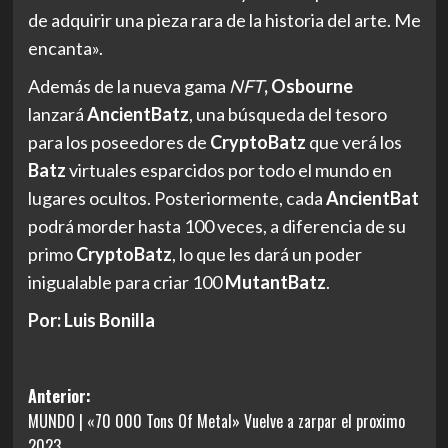
de adquirir una pieza rara de la historia del arte. Me
encanta».
Además de la nueva gama
NFT
,
Osbourne
lanzará
AncientBatz
, una búsqueda del tesoro
para los poseedores de
CryptoBatz
que verá los
Batz
virtuales esparcidos por todo el mundo en
lugares ocultos. Posteriormente, cada
AncientBat
podrá morder hasta 100 veces, a diferencia de su
primo
CryptoBatz
, lo que les dará un poder
inigualable para criar 100
MutantBatz
.
Por: Luis Bonilla
Navegación
Anterior:
MUNDO | «70 000 Tons Of Metal» Vuelve a zarpar el proximo
de
2023