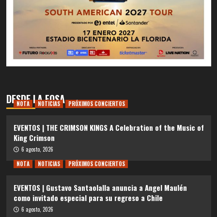
DESDE LA FOSA
NOTA
NOTICIAS
PRÓXIMOS CONCIERTOS
EVENTOS | THE CRIMSON KINGS A Celebration of the Music of
King Crimson
6 agosto, 2026
NOTA
NOTICIAS
PRÓXIMOS CONCIERTOS
EVENTOS | Gustavo Santaolalla anuncia a Angel Maulén
como invitado especial para su regreso a Chile
6 agosto, 2026