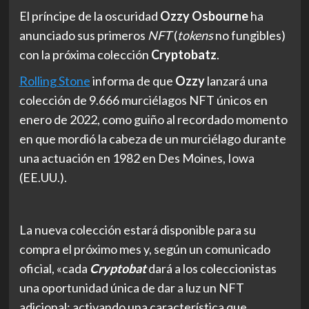
El príncipe de la oscuridad
Ozzy Osbourne
ha
anunciado sus primeros
NFT
(
tokens
no fungibles)
con la próxima colección
Cryptobatz
.
Rolling Stone
informa de que
Ozzy
lanzará una
colección de 9.666 murciélagos NFT únicos en
enero de 2022, como guiño al recordado momento
en que mordió la cabeza de un murciélago durante
una actuación en 1982 en Des Moines, Iowa
(EE.UU.).
La nueva colección estará disponible para su
compra el próximo mes y, según un comunicado
oficial, «cada
Cryptobat
dará a los coleccionistas
una oportunidad única de dar a luz un NFT
adicional; activando una característica que