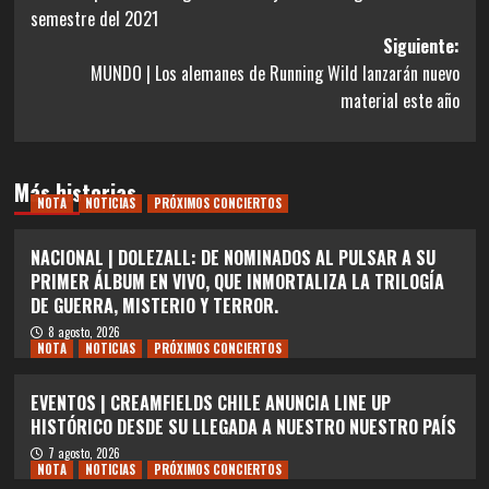
de
semestre del 2021
entradas
Siguiente:
MUNDO | Los alemanes de Running Wild lanzarán nuevo
material este año
Más historias
NOTA
NOTICIAS
PRÓXIMOS CONCIERTOS
NACIONAL | DOLEZALL: DE NOMINADOS AL PULSAR A SU
PRIMER ÁLBUM EN VIVO, QUE INMORTALIZA LA TRILOGÍA
DE GUERRA, MISTERIO Y TERROR.
8 agosto, 2026
NOTA
NOTICIAS
PRÓXIMOS CONCIERTOS
EVENTOS | CREAMFIELDS CHILE ANUNCIA LINE UP
HISTÓRICO DESDE SU LLEGADA A NUESTRO NUESTRO PAÍS
7 agosto, 2026
NOTA
NOTICIAS
PRÓXIMOS CONCIERTOS