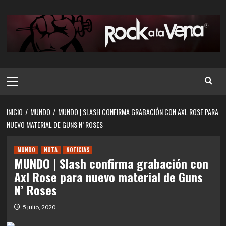
Saltar
al
contenido
Menú
principal
INICIO
MUNDO
MUNDO | SLASH CONFIRMA GRABACIÓN CON AXL ROSE PARA
NUEVO MATERIAL DE GUNS N’ ROSES
MUNDO
NOTA
NOTICIAS
MUNDO | Slash confirma grabación con
Axl Rose para nuevo material de Guns
N’ Roses
5 julio, 2020