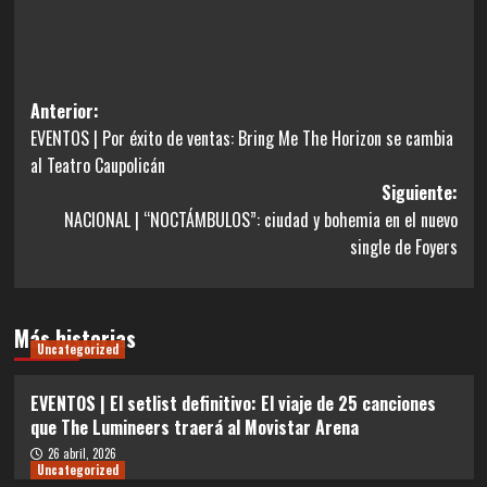
Navegación
Anterior:
EVENTOS | Por éxito de ventas: Bring Me The Horizon se cambia
de
al Teatro Caupolicán
entradas
Siguiente:
NACIONAL | “NOCTÁMBULOS”: ciudad y bohemia en el nuevo
single de Foyers
Más historias
Uncategorized
EVENTOS | El setlist definitivo: El viaje de 25 canciones
que The Lumineers traerá al Movistar Arena
26 abril, 2026
Uncategorized