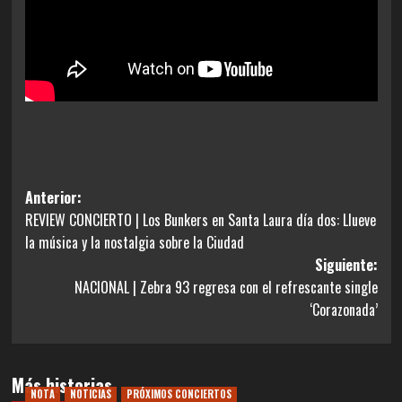
Navegación
Anterior:
REVIEW CONCIERTO | Los Bunkers en Santa Laura día dos: Llueve
de
la música y la nostalgia sobre la Ciudad
entradas
Siguiente:
NACIONAL | Zebra 93 regresa con el refrescante single
‘Corazonada’
Más historias
NOTA
NOTICIAS
PRÓXIMOS CONCIERTOS