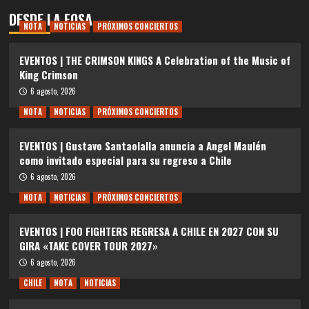
DESDE LA FOSA
NOTA
NOTICIAS
PRÓXIMOS CONCIERTOS
EVENTOS | THE CRIMSON KINGS A Celebration of the Music of
King Crimson
6 agosto, 2026
NOTA
NOTICIAS
PRÓXIMOS CONCIERTOS
EVENTOS | Gustavo Santaolalla anuncia a Angel Maulén
como invitado especial para su regreso a Chile
6 agosto, 2026
NOTA
NOTICIAS
PRÓXIMOS CONCIERTOS
EVENTOS | FOO FIGHTERS REGRESA A CHILE EN 2027 CON SU
GIRA «TAKE COVER TOUR 2027»
6 agosto, 2026
CHILE
NOTA
NOTICIAS