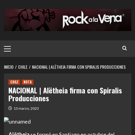
Saltar
al
contenido
Menú
principal
INICIO
CHILE
NACIONAL | ALËTHEIA FIRMA CON SPIRALIS PRODUCCIONES
CHILE
NOTA
NACIONAL | Alëtheia firma con Spiralis
Producciones
13 marzo, 2023
Alëtheia
se formó en Santiago en octubre del