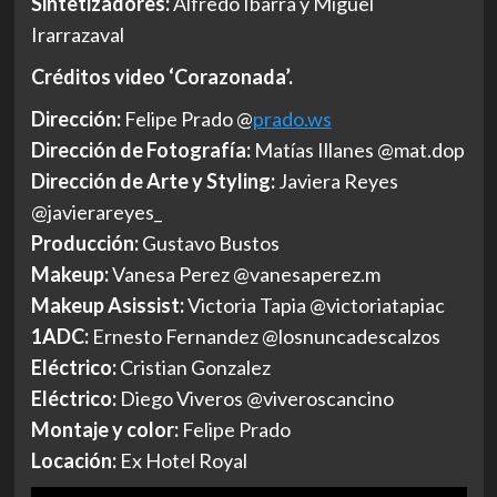
Sintetizadores:
Alfredo Ibarra y Miguel
Irarrazaval
Créditos video ‘Corazonada’.
Dirección:
Felipe Prado @
prado.ws
Dirección de Fotografía:
Matías Illanes @mat.dop
Dirección de Arte y Styling:
Javiera Reyes
@javierareyes_
Producción:
Gustavo Bustos
Makeup:
Vanesa Perez @vanesaperez.m
Makeup Asissist:
Victoria Tapia @victoriatapiac
1ADC:
Ernesto Fernandez @losnuncadescalzos
Eléctrico:
Cristian Gonzalez
Eléctrico:
Diego Viveros @viveroscancino
Montaje y color:
Felipe Prado
Locación:
Ex Hotel Royal