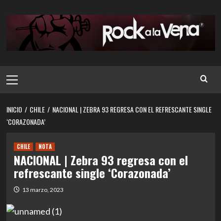
Saltar
al
contenido
Menú
principal
INICIO
CHILE
NACIONAL | ZEBRA 93 REGRESA CON EL REFRESCANTE SINGLE
‘CORAZONADA’
CHILE
NOTA
NACIONAL | Zebra 93 regresa con el
refrescante single ‘Corazonada’
13 marzo, 2023