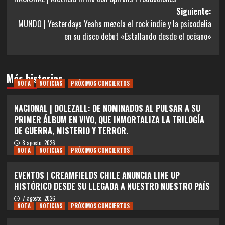
de
Siguiente:
entradas
MUNDO | Yesterdays Yeahs mezcla el rock indie y la psicodelia
en su disco debut «Estallando desde el ocëano»
Más historias
NOTA
NOTICIAS
PRÓXIMOS CONCIERTOS
NACIONAL | DOLEZALL: DE NOMINADOS AL PULSAR A SU
PRIMER ÁLBUM EN VIVO, QUE INMORTALIZA LA TRILOGÍA
DE GUERRA, MISTERIO Y TERROR.
8 agosto, 2026
NOTA
NOTICIAS
PRÓXIMOS CONCIERTOS
EVENTOS | CREAMFIELDS CHILE ANUNCIA LINE UP
HISTÓRICO DESDE SU LLEGADA A NUESTRO NUESTRO PAÍS
7 agosto, 2026
NOTA
NOTICIAS
PRÓXIMOS CONCIERTOS