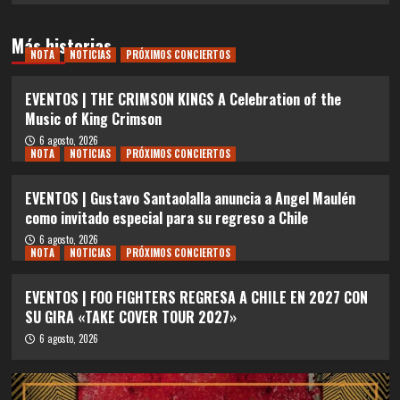
Más historias
NOTA
NOTICIAS
PRÓXIMOS CONCIERTOS
EVENTOS | THE CRIMSON KINGS A Celebration of the
Music of King Crimson
6 agosto, 2026
NOTA
NOTICIAS
PRÓXIMOS CONCIERTOS
EVENTOS | Gustavo Santaolalla anuncia a Angel Maulén
como invitado especial para su regreso a Chile
6 agosto, 2026
NOTA
NOTICIAS
PRÓXIMOS CONCIERTOS
EVENTOS | FOO FIGHTERS REGRESA A CHILE EN 2027 CON
SU GIRA «TAKE COVER TOUR 2027»
6 agosto, 2026