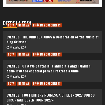
DESDE LA FOSA
NOTA
NOTICIAS
PRÓXIMOS CONCIERTOS
EVENTOS | THE CRIMSON KINGS A Celebration of the Music of
King Crimson
6 agosto, 2026
NOTA
NOTICIAS
PRÓXIMOS CONCIERTOS
EVENTOS | Gustavo Santaolalla anuncia a Angel Maulén
como invitado especial para su regreso a Chile
6 agosto, 2026
NOTA
NOTICIAS
PRÓXIMOS CONCIERTOS
EVENTOS | FOO FIGHTERS REGRESA A CHILE EN 2027 CON SU
GIRA «TAKE COVER TOUR 2027»