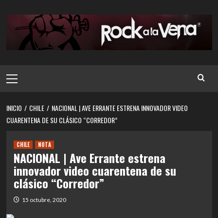
Saltar
al
contenido
Menú
principal
INICIO
CHILE
NACIONAL | AVE ERRANTE ESTRENA INNOVADOR VIDEO
CUARENTENA DE SU CLÁSICO “CORREDOR”
CHILE
NOTA
NACIONAL | Ave Errante estrena
innovador video cuarentena de su
clásico “Corredor”
15 octubre, 2020