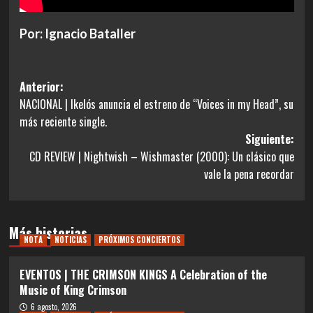
Por: Ignacio Bataller
Navegación
Anterior:
NACIONAL | Ikelós anuncia el estreno de “Voices in my Head”, su
de
más reciente single.
entradas
Siguiente:
CD REVIEW | Nightwish – Wishmaster (2000): Un clásico que
vale la pena recordar
Más historias
NOTA
NOTICIAS
PRÓXIMOS CONCIERTOS
EVENTOS | THE CRIMSON KINGS A Celebration of the
Music of King Crimson
6 agosto, 2026