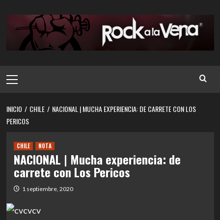
Saltar
al
contenido
Menú
principal
INICIO
CHILE
NACIONAL | MUCHA EXPERIENCIA: DE CARRETE CON LOS
PERICOS
CHILE
NOTA
NACIONAL | Mucha experiencia: de
carrete con Los Pericos
1 septiembre, 2020