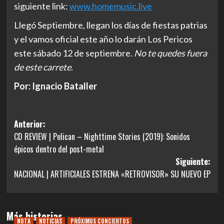
siguiente link:
www.homemusic.live
Llegó Septiembre, llegan los días de fiestas patrias
y el vamos oficial este año lo darán Los Pericos
este sábado 12 de septiembre.
No te quedes fuera
de este carrete
.
Por: Ignacio Bataller
Navegación
Anterior:
CD REVIEW | Pelican – Nighttime Stories (2019): Sonidos
de
épicos dentro del post-metal
entradas
Siguiente:
NACIONAL | ARTIFICIALES ESTRENA «RETROVISOR» SU NUEVO EP
Más historias
NOTA
NOTICIAS
PRÓXIMOS CONCIERTOS