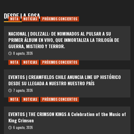
DESDE LA FOSA
NOTA
NOTICIAS
PRÓXIMOS CONCIERTOS
NACIONAL | DOLEZALL: DE NOMINADOS AL PULSAR A SU
PRIMER ÁLBUM EN VIVO, QUE INMORTALIZA LA TRILOGÍA DE
GUERRA, MISTERIO Y TERROR.
8 agosto, 2026
NOTA
NOTICIAS
PRÓXIMOS CONCIERTOS
EVENTOS | CREAMFIELDS CHILE ANUNCIA LINE UP HISTÓRICO
DESDE SU LLEGADA A NUESTRO NUESTRO PAÍS
7 agosto, 2026
NOTA
NOTICIAS
PRÓXIMOS CONCIERTOS
EVENTOS | THE CRIMSON KINGS A Celebration of the Music of
King Crimson
6 agosto, 2026