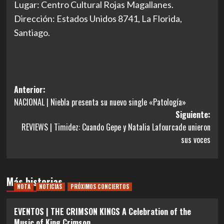
Lugar: Centro Cultural Rojas Magallanes.
Dirección: Estados Unidos 8741, La Florida,
Santiago.
Navegación
Anterior:
NACIONAL | Niebla presenta su nuevo single «Patología»
de
Siguiente:
entradas
REVIEWS | Timidez: Cuando Gepe y Natalia Lafourcade unieron
sus voces
Más historias
NOTA
NOTICIAS
PRÓXIMOS CONCIERTOS
EVENTOS | THE CRIMSON KINGS A Celebration of the
Music of King Crimson