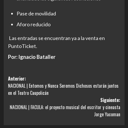
Pase de movilidad
Aforo reducido
Las entradas se encuentran ya a la venta en
PuntoTicket.
Por: Ignacio Bataller
Navegación
Anterior:
NACIONAL | Entomos y Nunca Seremos Dichosos estarán juntos
de
en el Teatro Caupolicán
entradas
Siguiente:
NACIONAL | FACULA: el proyecto musical del escritor y cineasta
Jorge Yacoman