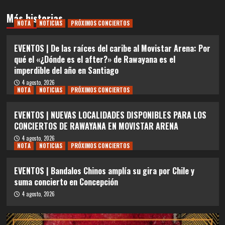
Más historias
NOTA
NOTICIAS
PRÓXIMOS CONCIERTOS
EVENTOS | De las raíces del caribe al Movistar Arena: Por
qué el «¿Dónde es el after?» de Rawayana es el
imperdible del año en Santiago
4 agosto, 2026
NOTA
NOTICIAS
PRÓXIMOS CONCIERTOS
EVENTOS | NUEVAS LOCALIDADES DISPONIBLES PARA LOS
CONCIERTOS DE RAWAYANA EN MOVISTAR ARENA
4 agosto, 2026
NOTA
NOTICIAS
PRÓXIMOS CONCIERTOS
EVENTOS | Bandalos Chinos amplía su gira por Chile y
suma concierto en Concepción
4 agosto, 2026