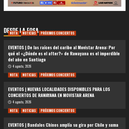
DESDE LA FOSA
NOTA
NOTICIAS
PRÓXIMOS CONCIERTOS
EVENTOS | De las raíces del caribe al Movistar Arena: Por
qué el «¿Dónde es el after?» de Rawayana es el imperdible
del año en Santiago
4 agosto, 2026
NOTA
NOTICIAS
PRÓXIMOS CONCIERTOS
EVENTOS | NUEVAS LOCALIDADES DISPONIBLES PARA LOS
CONCIERTOS DE RAWAYANA EN MOVISTAR ARENA
4 agosto, 2026
NOTA
NOTICIAS
PRÓXIMOS CONCIERTOS
EVENTOS | Bandalos Chinos amplía su gira por Chile y suma