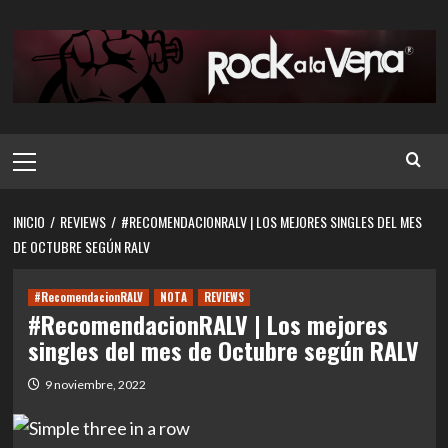
Saltar
al
contenido
Menú
principal
INICIO
REVIEWS
#RECOMENDACIONRALV | LOS MEJORES SINGLES DEL MES
DE OCTUBRE SEGÚN RALV
#RecomendacionRALV
NOTA
REVIEWS
#RecomendacionRALV | Los mejores
singles del mes de Octubre según RALV
9 noviembre, 2022