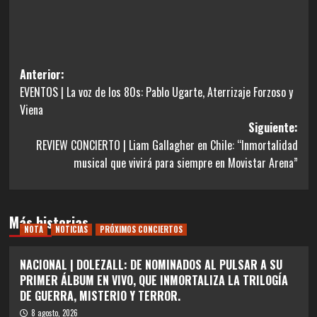
Navegación
Anterior:
EVENTOS | La voz de los 80s: Pablo Ugarte, Aterrizaje Forzoso y
de
Viena
entradas
Siguiente:
REVIEW CONCIERTO | Liam Gallagher en Chile: “Inmortalidad
musical que vivirá para siempre en Movistar Arena”
Más historias
NOTA
NOTICIAS
PRÓXIMOS CONCIERTOS
NACIONAL | DOLEZALL: DE NOMINADOS AL PULSAR A SU
PRIMER ÁLBUM EN VIVO, QUE INMORTALIZA LA TRILOGÍA
DE GUERRA, MISTERIO Y TERROR.
8 agosto, 2026