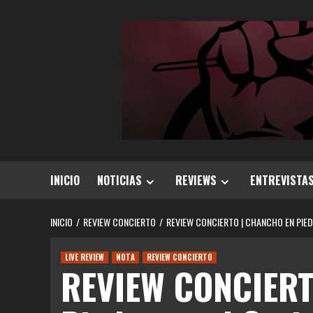
Saltar
al
contenido
INICIO
NOTICIAS
REVIEWS
ENTREVISTA
INICIO
REVIEW CONCIERTO
REVIEW CONCIERTO | CHANCHO EN PIED
LIVE REVIEW
NOTA
REVIEW CONCIERTO
REVIEW CONCIERT