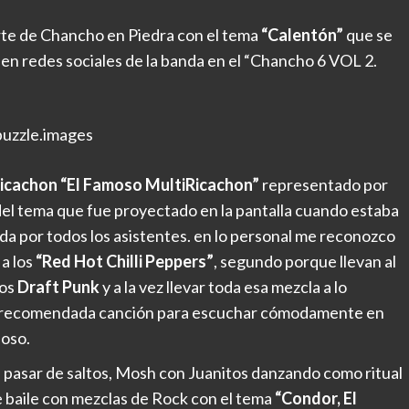
rte de Chancho en Piedra con el tema
“Calentón”
que se
 en redes sociales de la banda en el “Chancho 6 VOL 2.
uzzle.images
icachon “El Famoso MultiRicachon”
representado por
del tema que fue proyectado en la pantalla cuando estaba
a por todos los asistentes. en lo personal me reconozco
a los
“Red Hot Chilli Peppers”
, segundo porque llevan al
tos
Draft Punk
y a la vez llevar toda esa mezcla a lo
e y recomendada canción para escuchar cómodamente en
 oso.
pasar de saltos, Mosh con Juanitos danzando como ritual
de baile con mezclas de Rock con el tema
“Condor, El