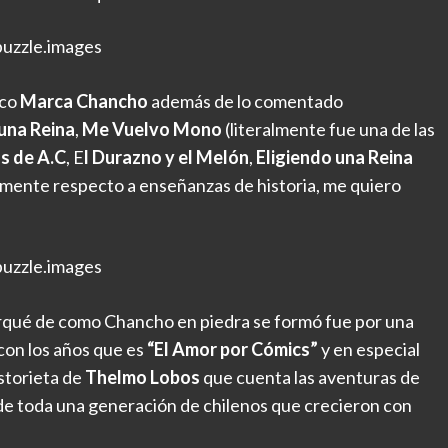
uzzle.images
sco
Marca Chancho
además de lo comentado
 una Reina
,
Me Vuelvo Mono
(literalmente fue una de las
as de A.C
, E
l Durazno y el Melón
,
Eligiendo una Reina
rmente respecto a enseñanzas de historia, me quiero
uzzle.images
rqué de como Chancho en piedra se formó fue por una
con los años que es
“El Amor por Cómics”
y en especial
storieta de
Thelmo Lobos
que cuenta las aventuras de
de toda una generación de chilenos que crecieron con