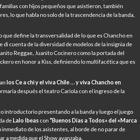
 familias con hijos pequeños que asistieron, también
es, lo que habla no solo de la trascendencia de la banda,
que define la transversalidad de lo que es Chancho en
e di cuenta de la diversidad de modelos de la insignia de
anito Reggae, Juanito Cocinero como la portada del
kero en honor a Kiss, definiendo lo multifacética que es
han
los Ce a chi y el viva Chile … y viva Chancho en
ormaría después el teatro Cariola con el ingreso de la
o introductorio presentando a la banda y luego el juego
ida de
Lalo Ibeas
con
“Buenos Días a Todos» del «Marca
inmediato de los asistentes, al borde de no parar de
arar a medida que el Show avanzaba
.