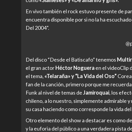
como
«Siameses» y «De amarillo
y gris».
En vivo también el rock estuvo presente de pa
encuentra disponible por si no la ha escuchado
Del 2004”.
@p
Del disco “Desde el Batiscafo” tenemos
Multir
el gran actor
Héctor Noguera
en el videoClip 
el tema,
«Telaraña» y “La Vida del Oso”
Coread
fan de la canción, primero porque me recuerda 
Funk al nivel de temas de
Jamiroquai
, los efec
chileno, a lo nuestro, simplemente admirabl
su casa haciendo como corresponde la vida del
Otro elemento del show a destacar es como de 
y la euforia del público a una verdadera pista 