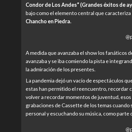
Condor de Los Andes”
(Grandes éxitos de a
bajo como el elemento central que caracteriza el
Chancho en Piedra.
@p
A medida que avanzaba el show los fanáticos d
avanzaba y se iba comiendo la pista e integran
la admiración de los presentes.
La pandemia dejó un vacío de espectáculos que 
estas han permitido el reencuentro, recordar clá
volver a recordar momentos de juventud, esos
grabaciones de Cassette de los temas cuando so
personal y escuchando su música, como parte de
@p