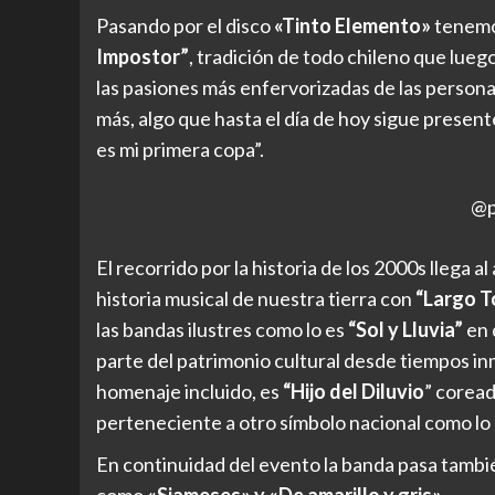
Pasando por el disco
«Tinto Elemento»
tenemo
Impostor”
, tradición de todo chileno que lueg
las pasiones más enfervorizadas de las persona
más, algo que hasta el día de hoy sigue presen
es mi primera copa”.
@p
El recorrido por la historia de los 2000s llega a
historia musical de nuestra tierra con
“Largo T
las bandas ilustres como lo es
“Sol y Lluvia”
en 
parte del patrimonio cultural desde tiempos i
homenaje incluido, es
“Hijo del Diluvio
” coread
perteneciente a otro símbolo nacional como lo
En continuidad del evento la banda pasa tambi