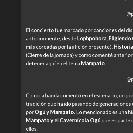
@p
El concierto fue marcado por canciones del di
anteriormente, desde
Lophpohora
,
Eligiendo
más coreadas por la afición presente),
Histori
(Cierre de la jornada) y como comenté anterio
detener aquí en el tema
Mampato
.
@p
Como la banda comentó en el escenario, un po
tradición que ha ido pasando de generaciones 
por
Ogú y Mampato
. Lo mencionado es una hi
Mampato y el Cavernícola Ogú
que es parte 
ellos.