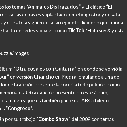
s los temas
“Animales Disfrazados”
y El clásico
“El
o de varias copas es suplantado por el impostor y desata
s y que al día siguiente se arrepiente diciendo que nunca
te hasta en redes sociales como
Tik Tok
“Hola soy X y esta
uzzle.images
l álbum
“Otra cosa es con Guitarra”
en donde se volvió la
our”
en versión
Chancho en Piedra
, emulando a una de
donde la afición presente la coreó a todo pulmón, como
nmemoriales. Otra canción presente en este álbum,
o también y que es también parte del ABC chileno
 es
“Congreso”.
én por su trabajo
“Combo Show”
del 2009 con temas