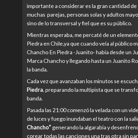
importante a considerar es la gran cantidad de
muchas parejas, personas solas y adultos mayor
sino de lo transversal y fiel que es su público.
Mientras esperaba, me percaté de un elemento 
Piedra en Chile,ya que cuando veía al público m
Chancho En Piedra -Juanito- había desde un Ju
Marca Chancho y llegando hasta un Juanito Roc
la banda.
Cada vez que avanzaban los minutos se escuc
Piedra
, preparando la multipista que se transf
banda.
Pasada las 21:00 comenzó la velada con un vide
de luces y fuego inundaban el teatro con la sal
Chancho”
generando la algarabía y desenfreno 
corear todas las canciones una tras otra sin p