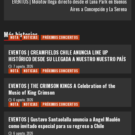
EVENTOS | Molotov llega directo desde el Luna Park en Buenos
Aires a Concepción y La Serena
Más historias
NOTA
NOTICIAS
PRÓXIMOS CONCIERTOS
EVENTOS | CREAMFIELDS CHILE ANUNCIA LINE UP
HISTÓRICO DESDE SU LLEGADA A NUESTRO NUESTRO PAÍS
7 agosto, 2026
NOTA
NOTICIAS
PRÓXIMOS CONCIERTOS
EVENTOS | THE CRIMSON KINGS A Celebration of the
Music of King Crimson
6 agosto, 2026
NOTA
NOTICIAS
PRÓXIMOS CONCIERTOS
EVENTOS | Gustavo Santaolalla anuncia a Angel Maulén
como invitado especial para su regreso a Chile
6 agosto, 2026