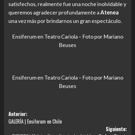
satisfechos, realmente fue una noche inolvidable y
queremos agradecer profundamente a
Atenea
una vez más por brindarnos un gran espectáculo.
Ensiferum en Teatro Cariola – Foto por Mariano
Beuses
Ensiferum en Teatro Cariola – Foto por Mariano
Beuses
Navegación
Anterior:
GALERÍA | Ensiferum en Chile
de
Siguiente:
entradas