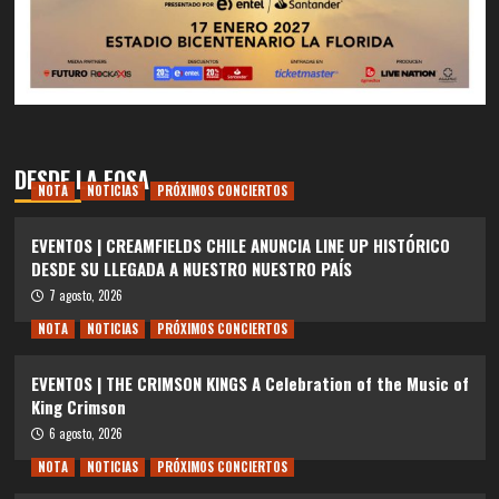
DESDE LA FOSA
NOTA
NOTICIAS
PRÓXIMOS CONCIERTOS
EVENTOS | CREAMFIELDS CHILE ANUNCIA LINE UP HISTÓRICO
DESDE SU LLEGADA A NUESTRO NUESTRO PAÍS
7 agosto, 2026
NOTA
NOTICIAS
PRÓXIMOS CONCIERTOS
EVENTOS | THE CRIMSON KINGS A Celebration of the Music of
King Crimson
6 agosto, 2026
NOTA
NOTICIAS
PRÓXIMOS CONCIERTOS