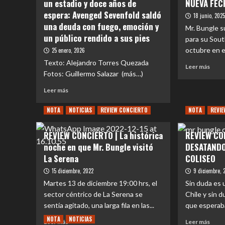
un estadio y doce años de
NUEVA FEC
espera: Avenged Sevenfold saldó
18 junio, 202
una deuda con fuego, emoción y
Mr. Bungle s
un público rendido a sus pies
para su Sout
octubre en e
25 enero, 2026
Texto: Alejandro Torres Quezada
Leer
Leer más
Fotos: Guillermo Salazar (más…)
más
sobr
Leer
Leer más
EVE
más
|
sobre
NOTA
NOTICIAS
REVIEW CONCIERTO
NOTA
REVI
MR
REVIEW
BUN
CONCIERTO
ANU
REVIEW CONCIERTO | La histórica
REVIEW CO
|
NUE
noche en que Mr. Bungle visitó
DESATANDO
Una
FEC
noche,
La Serena
COLISEO
EN
un
CHIL
15 diciembre, 2022
9 diciembre, 
estadio
Martes 13 de diciembre 19:00 hrs, el
Sin duda es 
y
sector céntrico de La Serena se
doce
Chile y sin 
años
sentía agitado, una larga fila en las...
que esperaba 
de
NOTA
NOTICIAS
Leer
Leer
Leer más
Leer más
espera: