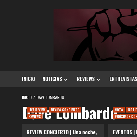
Saltar
al
contenido
INICIO
NOTICIAS
REVIEWS
ENTREVISTA
INICIO
DAVE LOMBARDO
Dave Lombardo
LIVE REVIEW
REVIEW CONCIERTO
NOTA
NOTI
REVIEWS
PRÓXIMOS CO
REVIEW CONCIERTO | Una noche,
EVENTOS |