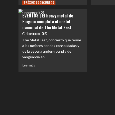
PRÓXIMOS CONCIERTOS
más
más
Avenged
sobre
sobr
Sevenfold
REVIEW
REV
saldó
EVENTOS | El heavy metal de
CONCIERTO
CON
una
Enigma completa el cartel
|
|
deuda
nacional de The Metal Fest
La
MR
con
histórica
BUN
fuego,
4 noviembre, 2022
noche
DES
emoción
The Metal Fest, concierto que reúne
en
LA
y
a las mejores bandas consolidadas y
que
ANA
un
de la escena underground y de
Mr.
EN
público
Bungle
EL
vanguardia en...
rendido
visitó
COLI
a
Leer
Leer más
La
sus
más
Serena
pies
sobre
EVENTOS
|
El
heavy
metal
de
Enigma
completa