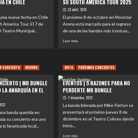
HA EN CHILE
SU SOUTH AMERICA TOUR 2025
5
23 abril, 2025
uma nueva fecha en Chile
El próximo 8 de octubre en Movistar
h America Tour. El 7 de
Arena está marcado para el regreso
l Teatro Municipal...
de una de las bandas más icónicas...
Leer
Leer más
más
e
sobre
NTOS
EVENTOS
|
EW CONCIERTO
REVIEWS
NOTA
PRÓXIMOS CONCIERTOS
MR
GLE
BUNGLE
NCIA
ANUNCIA
NCIERTO | MR BUNGLE
EVENTOS | 5 RAZONES PARA NO
VA
SU
 LA ANARQUÍA EN EL
PERDERTE MR BUNGLE
HA
SOUTH
7 diciembre, 2022
AMERICA
E
TOUR
2022
La banda liderada por Mike Patton se
2025
presentará el próximo jueves 8 de
una banda querida en
diciembre en el Teatro Coliseo dando
duda su concierto era uno
inicio...
la fanaticada local...
Leer
Leer más