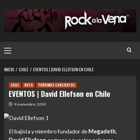
Saltar
al
contenido
Menú
principal
INICIO
CHILE
EVENTOS | DAVID ELLEFSON EN CHILE
CHILE
NOTA
PRÓXIMOS CONCIERTOS
EVENTOS | David Ellefson en Chile
9 noviembre, 2019
El bajista y miembro fundador de
Megadeth
,
David Ellefson
, regresa a nuestro país para