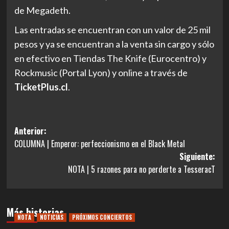
de Megadeth.
Las entradas se encuentran con un valor de 25 mil
pesos y ya se encuentran a la venta sin cargo y sólo
en efectivo en Tiendas The Knife (Eurocentro) y
Rockmusic (Portal Lyon) y online a través de
TicketPlus.cl
.
Navegación
Anterior:
COLUMNA | Emperor: perfeccionismo en el Black Metal
de
Siguiente:
entradas
NOTA | 5 razones para no perderte a TesseracT
Más historias
NOTA
NOTICIAS
PRÓXIMOS CONCIERTOS