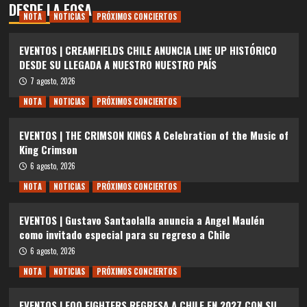
DESDE LA FOSA
NOTA
NOTICIAS
PRÓXIMOS CONCIERTOS
EVENTOS | CREAMFIELDS CHILE ANUNCIA LINE UP HISTÓRICO
DESDE SU LLEGADA A NUESTRO NUESTRO PAÍS
7 agosto, 2026
NOTA
NOTICIAS
PRÓXIMOS CONCIERTOS
EVENTOS | THE CRIMSON KINGS A Celebration of the Music of
King Crimson
6 agosto, 2026
NOTA
NOTICIAS
PRÓXIMOS CONCIERTOS
EVENTOS | Gustavo Santaolalla anuncia a Angel Maulén
como invitado especial para su regreso a Chile
6 agosto, 2026
NOTA
NOTICIAS
PRÓXIMOS CONCIERTOS
EVENTOS | FOO FIGHTERS REGRESA A CHILE EN 2027 CON SU