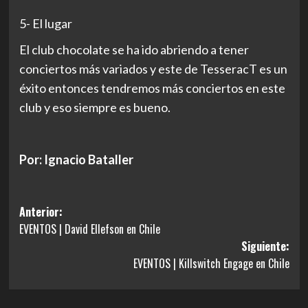
5- El lugar
El club chocolate se ha ido abriendo a tener
conciertos más variados y este de TesseracT es un
éxito entonces tendremos más conciertos en este
club y eso siempre es bueno.
Por: Ignacio Bataller
Navegación
Anterior:
EVENTOS | David Ellefson en Chile
de
Siguiente:
entradas
EVENTOS | Killswitch Engage en Chile