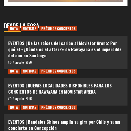
DESDE LA FOSA
NOTA
NOTICIAS
PRÓXIMOS CONCIERTOS
EVENTOS | De las raíces del caribe al Movistar Arena: Por
qué el «¿Dónde es el after?» de Rawayana es el imperdible
del año en Santiago
4 agosto, 2026
NOTA
NOTICIAS
PRÓXIMOS CONCIERTOS
EVENTOS | NUEVAS LOCALIDADES DISPONIBLES PARA LOS
CONCIERTOS DE RAWAYANA EN MOVISTAR ARENA
4 agosto, 2026
NOTA
NOTICIAS
PRÓXIMOS CONCIERTOS
EVENTOS | Bandalos Chinos amplía su gira por Chile y suma
concierto en Concepción