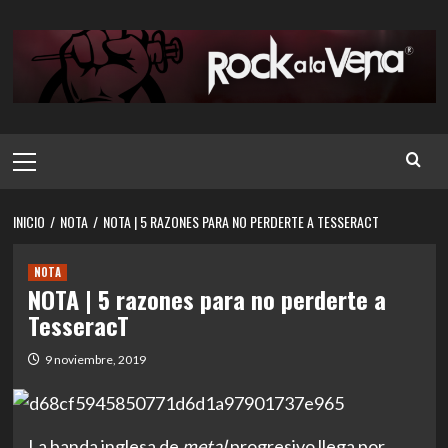
Saltar
al
contenido
Menú
principal
INICIO
NOTA
NOTA | 5 RAZONES PARA NO PERDERTE A TESSERACT
NOTA
NOTA | 5 razones para no perderte a
TesseracT
9 noviembre, 2019
La banda inglesa de
metal
progresivo llega por