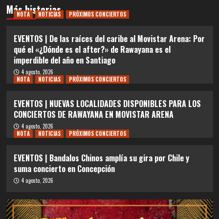
Más historias
NOTA
NOTICIAS
PRÓXIMOS CONCIERTOS
EVENTOS | De las raíces del caribe al Movistar Arena: Por
qué el «¿Dónde es el after?» de Rawayana es el
imperdible del año en Santiago
4 agosto, 2026
NOTA
NOTICIAS
PRÓXIMOS CONCIERTOS
EVENTOS | NUEVAS LOCALIDADES DISPONIBLES PARA LOS
CONCIERTOS DE RAWAYANA EN MOVISTAR ARENA
4 agosto, 2026
NOTA
NOTICIAS
PRÓXIMOS CONCIERTOS
EVENTOS | Bandalos Chinos amplía su gira por Chile y
suma concierto en Concepción
4 agosto, 2026