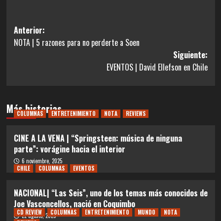
Navegación
Anterior:
NOTA | 5 razones para no perderte a Soen
de
Siguiente:
entradas
EVENTOS | David Ellefson en Chile
Más historias
COLUMNAS
ENTRETENIMIENTO
NOTA
REVIEWS
CINE A LA VENA | “Springsteen: música de ninguna
parte”: vorágine hacia el interior
6 noviembre, 2025
CHILE
COLUMNAS
EVENTOS
NACIONAL| “Las Seis”, uno de los temas más conocidos de
Joe Vasconcellos, nació en Coquimbo
CD REVIEW
COLUMNAS
ENTRETENIMIENTO
MUNDO
NOTA
22 agosto, 2025