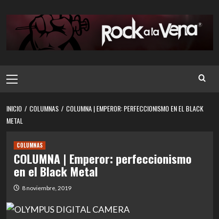
Saltar
al
contenido
Menú
principal
INICIO
COLUMNAS
COLUMNA | EMPEROR: PERFECCIONISMO EN EL BLACK
METAL
COLUMNAS
COLUMNA | Emperor: perfeccionismo
en el Black Metal
8 noviembre, 2019