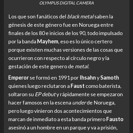
OLYMPUS DIGITAL CAMERA
Los que son fanáticos del
black metal
saben la
génesis de este género fue en Noruega entre
finales de los 80 e inicios de los 90, todo impulsado
por la banda
Mayhem
, eso es lo único certero
porque existen muchas versiones de las cosas que
ocurrieron con respecto al círculo negro y la
gestación de este genero de
metal
.
Emperor
se formó en 1991 por
Ihsahn
y
Samoth
quienes luego reclutaron a
Faust
como baterista,
soltaron su
EP debut
y rápidamente se empezaron
hacer famosos en la escena
under
de Noruega,
pero luego vinieron dos acontecimientos que
marcan de inmediato a esta banda primero
Fausto
asesinó a un hombre en un parque y va a prisión,