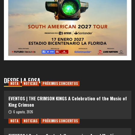
DESDE LA FOSA
NOTA
NOTICIAS
PRÓXIMOS CONCIERTOS
EVENTOS | THE CRIMSON KINGS A Celebration of the Music of
King Crimson
6 agosto, 2026
NOTA
NOTICIAS
PRÓXIMOS CONCIERTOS