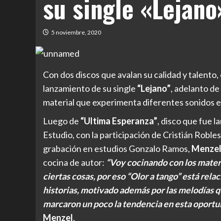
su single «Lejano
5 noviembre, 2020
Con dos discos que avalan su calidad y talento,
lanzamiento de su single
“Lejano”
, adelanto de
material que experimenta diferentes sonidos e
Luego de
“Ultima Esperanza”
, disco que fue 
Estudio, con la participación de Cristián Robl
grabación en estudios Gonzalo Ramos,
Menze
cocina de autor:
“Voy cocinando con los materi
ciertas cosas, por eso “Olor a tango” está re
historias, motivado además por las melodías 
marcaron un poco la tendencia en esta oportu
Menzel
.