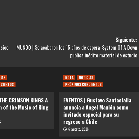
Siguiente:
ásico
MUNDO | Se acabaron los 15 años de espera: System Of A Down
publica inédito material de estudio
CIAS
NOTA
NOTICIAS
NCIERTOS
PRÓXIMOS CONCIERTOS
 THE CRIMSON KINGS A
EVENTOS | Gustavo Santaolalla
n of the Music of King
anuncia a Angel Maulén como
invitado especial para su
regreso a Chile
6
6 agosto, 2026