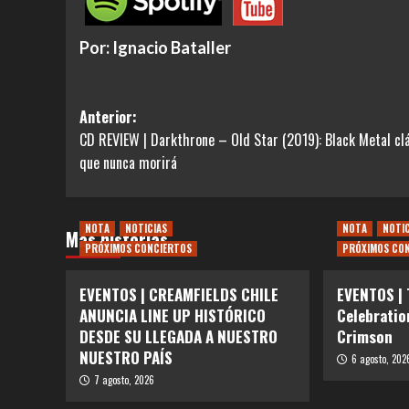
Por: Ignacio Bataller
Navegación
Anterior:
CD REVIEW | Darkthrone – Old Star (2019): Black Metal cl
de
que nunca morirá
entradas
NOTA
NOTICIAS
NOTA
NOTI
Más historias
PRÓXIMOS CONCIERTOS
PRÓXIMOS CO
EVENTOS | CREAMFIELDS CHILE
EVENTOS |
ANUNCIA LINE UP HISTÓRICO
Celebratio
DESDE SU LLEGADA A NUESTRO
Crimson
NUESTRO PAÍS
6 agosto, 202
7 agosto, 2026