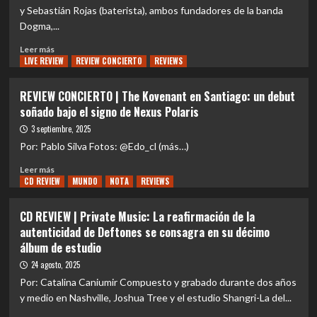
a
CHILE
y Sebastián Rojas (baterista), ambos fundadores de la banda
caer
abre
Dogma,...
oficialmente
sus
Leer
Leer más
inscripciones
LIVE REVIEW
más
REVIEW CONCIERTO
REVIEWS
para
sobre
la
NACIONAL
REVIEW CONCIERTO | The Kovenant en Santiago: un debut
edición
|
soñado bajo el signo de Nexus Polaris
2026
DOGMA
en
3 septiembre, 2025
el
Por: Pablo Silva Fotos: @Edo_cl (más…)
día
Leer
del
Leer más
CD REVIEW
más
MUNDO
NOTA
REVIEWS
cumpleaños
sobre
de
REVIEW
dos
CD REVIEW | Private Music: La reafirmación de la
CONCIERTO
de
autenticidad de Deftones se consagra en su décimo
|
sus
álbum de estudio
The
integrantes
Kovenant
revelan
24 agosto, 2025
en
el
Por: Catalina Caniumir Compuesto y grabado durante dos años
Santiago:
nombre
y medio en Nashville, Joshua Tree y el estudio Shangri-La del...
un
de
debut
su