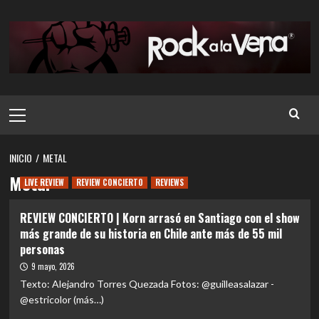
Saltar
al
contenido
Menú
principal
INICIO
METAL
Metal
LIVE REVIEW
REVIEW CONCIERTO
REVIEWS
REVIEW CONCIERTO | Korn arrasó en Santiago con el show
más grande de su historia en Chile ante más de 55 mil
personas
9 mayo, 2026
Texto: Alejandro Torres Quezada Fotos: @guilleasalazar -
@estricolor (más…)