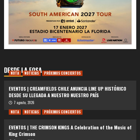
DESDE LA FOSA
NOTA
NOTICIAS
PRÓXIMOS CONCIERTOS
EVENTOS | CREAMFIELDS CHILE ANUNCIA LINE UP HISTÓRICO
DESDE SU LLEGADA A NUESTRO NUESTRO PAÍS
7 agosto, 2026
NOTA
NOTICIAS
PRÓXIMOS CONCIERTOS
EVENTOS | THE CRIMSON KINGS A Celebration of the Music of
King Crimson