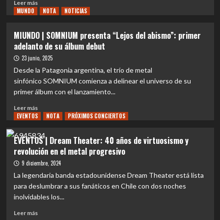
Leer
Leer más
soñado
próximo
MUNDO
más
NOTA
NOTICIAS
bajo
disco
sobre
el
CD
MIUNDO | SOMNIUM presenta “Lejos del abismo”: primer
signo
REVIEW
adelanto de su álbum debut
de
|
Nexus
Private
23 junio, 2025
Polaris
Music:
Desde la Patagonia argentina, el trío de metal
La
sinfónico SOMNIUM comienza a delinear el universo de su
reafirmación
primer álbum con el lanzamiento...
de
la
Leer
Leer más
autenticidad
EVENTOS
más
NOTA
PRÓXIMOS CONCIERTOS
de
sobre
Deftones
MIUNDO
EVENTOS | Dream Theater: 40 años de virtuosismo y
se
|
revolución en el metal progresivo
consagra
SOMNIUM
en
presenta
9 diciembre, 2024
su
“Lejos
La legendaria banda estadounidense Dream Theater está lista
décimo
del
para deslumbrar a sus fanáticos en Chile con dos noches
álbum
abismo”:
inolvidables los...
de
primer
estudio
adelanto
Leer
Leer más
de