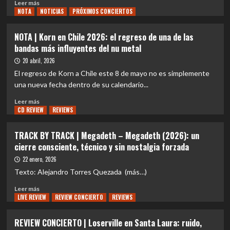
Leer
Leer más
NOTA
más
NOTICIAS
PRÓXIMOS CONCIERTOS
sobre
REVIEW
NOTA | Korn en Chile 2026: el regreso de una de las
CONCIERTO
bandas más influyentes del nu metal
|
Korn
20 abril, 2026
arrasó
El regreso de Korn a Chile este 8 de mayo no es simplemente
en
una nueva fecha dentro de su calendario...
Santiago
con
Leer
Leer más
el
CD REVIEW
más
REVIEWS
show
sobre
más
NOTA
TRACK BY TRACK | Megadeth – Megadeth (2026): un
grande
|
cierre consciente, técnico y sin nostalgia forzada
de
Korn
su
en
22 enero, 2026
historia
Chile
Texto: Alejandro Torres Quezada (más…)
en
2026:
Chile
Leer
el
Leer más
ante
LIVE REVIEW
más
REVIEW CONCIERTO
REVIEWS
regreso
más
sobre
de
de
TRACK
una
REVIEW CONCIERTO | Loserville en Santa Laura: ruido,
55
BY
de