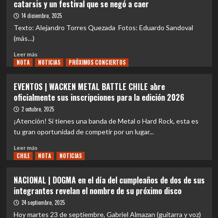
catarsis y un festival que se negó a caer
mil
TRACK
las
personas
|
14 diciembre, 2025
bandas
Megadeth
más
Texto: Alejandro Torres Quezada Fotos: Eduardo Sandoval
–
influyentes
(más…)
Megadeth
del
(2026):
nu
Leer
Leer más
un
metal
NOTA
más
NOTICIAS
PRÓXIMOS CONCIERTOS
cierre
sobre
consciente,
REVIEW
EVENTOS | WACKEN METAL BATTLE CHILE abre
técnico
CONCIERTO
oficialmente sus inscripciones para la edición 2026
y
|
sin
Loserville
2 octubre, 2025
nostalgia
en
¡Atención! Si tienes una banda de Metal o Hard Rock, esta es
forzada
Santa
tu gran oportunidad de competir por un lugar...
Laura:
ruido,
Leer
Leer más
catarsis
CHILE
más
NOTA
NOTICIAS
y
sobre
un
EVENTOS
NACIONAL | DOGMA en el día del cumpleaños de dos de sus
festival
|
integrantes revelan el nombre de su próximo disco
que
WACKEN
se
METAL
24 septiembre, 2025
negó
BATTLE
Hoy martes 23 de septiembre, Gabriel Almazan (guitarra y voz)